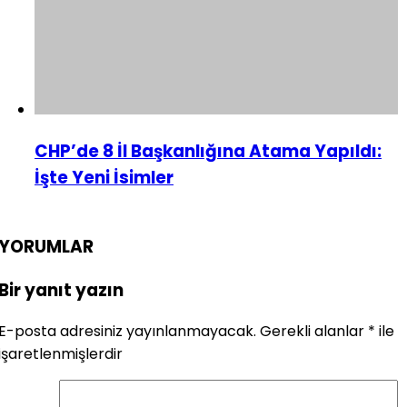
CHP’de 8 İl Başkanlığına Atama Yapıldı:
İşte Yeni İsimler
YORUMLAR
Bir yanıt yazın
E-posta adresiniz yayınlanmayacak.
Gerekli alanlar
*
ile
işaretlenmişlerdir