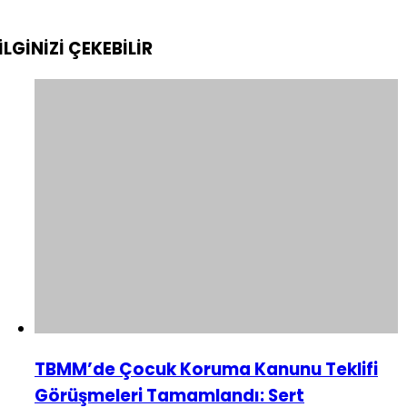
İLGİNİZİ
ÇEKEBİLİR
TBMM’de Çocuk Koruma Kanunu Teklifi
Görüşmeleri Tamamlandı: Sert