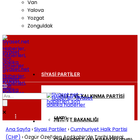
Van
Yalova
Yozgat
Zonguldak
Siyaset.net
–
SIYASI PARTILER
Haberler,
siyaset
haberleri,
son
dakika
haberler
ADALET VE KALKINMA PARTISI
BAKANLIKLAR
(AKP)
ADALET BAKANLIĞI
DIŞ POLITIKA
Ana Sayfa
›
Siyasi Partiler
›
Cumhuriyet Halk Partisi
(CHP)
›
Özgür Özel’den Anıtkabir’de Tarihi Mesaj: