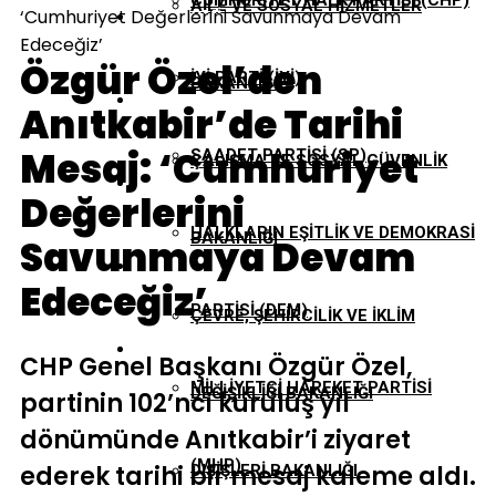
CUMHURIYET HALK PARTISI (CHP)
AILE VE SOSYAL HIZMETLER
‘Cumhuriyet Değerlerini Savunmaya Devam
EKONOMI
Edeceğiz’
Özgür Özel’den
İYI PARTI (İYİ)
BAKANLIĞI
GÜNDEM
Anıtkabir’de Tarihi
Mesaj: ‘Cumhuriyet
SAADET PARTISI (SP)
ÇALIŞMA VE SOSYAL GÜVENLIK
TBMM
Değerlerini
HALKLARIN EŞITLIK VE DEMOKRASI
BAKANLIĞI
Savunmaya Devam
YEREL YÖNETIMLER
Edeceğiz’
PARTISI (DEM)
ÇEVRE, ŞEHIRCILIK VE İKLIM
CHP Genel Başkanı Özgür Özel,
MILLIYETÇI HAREKET PARTISI
DEĞIŞIKLIĞI BAKANLIĞI
partinin 102’nci kuruluş yıl
dönümünde Anıtkabir’i ziyaret
(MHP)
ederek tarihi bir mesaj kaleme aldı.
DIŞIŞLERI BAKANLIĞI