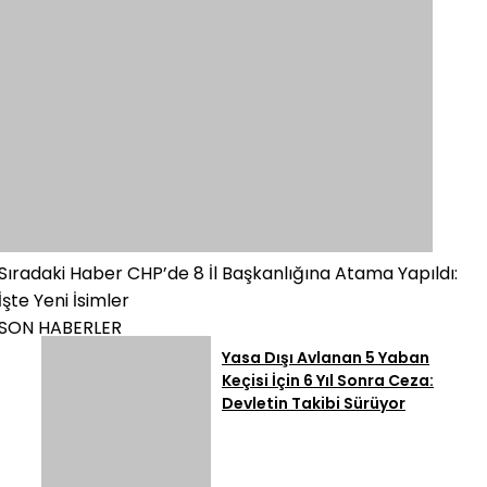
Sıradaki Haber
CHP’de 8 İl Başkanlığına Atama Yapıldı:
İşte Yeni İsimler
SON HABERLER
Yasa Dışı Avlanan 5 Yaban
Keçisi İçin 6 Yıl Sonra Ceza:
Devletin Takibi Sürüyor