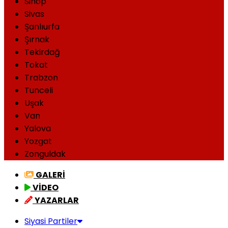
Sinop
Sivas
Şanlıurfa
Şırnak
Tekirdağ
Tokat
Trabzon
Tunceli
Uşak
Van
Yalova
Yozgat
Zonguldak
GALERİ
VİDEO
YAZARLAR
Siyasi Partiler