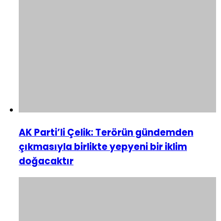
AK Parti’li Çelik: Terörün gündemden
çıkmasıyla birlikte yepyeni bir iklim
doğacaktır