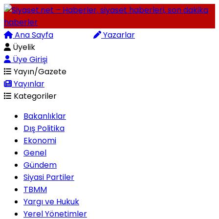
Ana Sayfa
Arama
Yazarlar
Üyelik
Üye Girişi
Yayın/Gazete
Yayınlar
Kategoriler
Bakanlıklar
Dış Politika
Ekonomi
Genel
Gündem
Siyasi Partiler
TBMM
Yargı ve Hukuk
Yerel Yönetimler