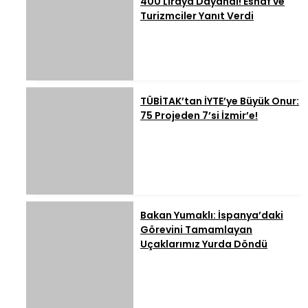
400 Liraya Dayandı! Esnaf ve
Turizmciler Yanıt Verdi
TÜBİTAK’tan İYTE’ye Büyük Onur:
75 Projeden 7’si İzmir’e!
Bakan Yumaklı: İspanya’daki
Görevini Tamamlayan
Uçaklarımız Yurda Döndü