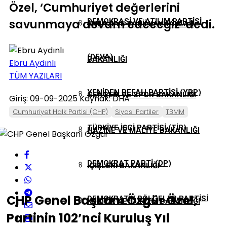
Özel, ‘Cumhuriyet değerlerini
savunmaya devam edeceğiz’ dedi.
DEMOKRASI VE ATILIM PARTISI
ENERJI VE TABII KAYNAKLAR
(DEVA)
BAKANLIĞI
Ebru Aydınlı
TÜM YAZILARI
YENIDEN REFAH PARTISI (YRP)
GENÇLIK VE SPOR BAKANLIĞI
Giriş: 09-09-2025
Kaynak: DHA
Cumhuriyet Halk Partisi (CHP)
Siyasi Partiler
TBMM
TÜRKIYE İŞÇI PARTISI (TİP)
HAZINE VE MALIYE BAKANLIĞI
DEMOKRAT PARTI (DP)
İÇIŞLERI BAKANLIĞI
CHP Genel Başkanı Özgür Özel,
DEMOKRATIK BÖLGELER PARTISI
KÜLTÜR VE TURIZM BAKANLIĞI
Partinin 102’nci Kuruluş Yıl