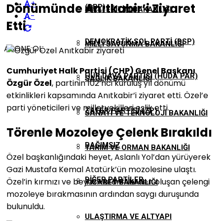
+
Dönümünde Anıtkabir’i Ziyaret
(DBP)
MILLI EĞITIM BAKANLIĞI
-
Etti
DEMOKRATIK SOL PARTI (DSP)
MILLI SAVUNMA BAKANLIĞI
ABONE OL
Cumhuriyet Halk Partisi (CHP) Genel Başkanı
HÜR DAVA PARTISI (HÜDA PAR)
SAĞLIK BAKANLIĞI
Özgür Özel
, partinin 102’nci kuruluş yıl dönümü
etkinlikleri kapsamında Anıtkabir’i ziyaret etti. Özel’e
parti yöneticileri ve milletvekilleri eşlik etti.
ZAFER PARTISI (ZP)
SANAYI VE TEKNOLOJI BAKANLIĞI
Törenle Mozoleye Çelenk Bırakıldı
BAĞIMSIZ
TARIM VE ORMAN BAKANLIĞI
Özel başkanlığındaki heyet, Aslanlı Yol’dan yürüyerek
Gazi Mustafa Kemal Atatürk’ün mozolesine ulaştı.
DIĞER PARTILER
Özel’in kırmızı ve beyaz karanfillerden oluşan çelengi
TICARET BAKANLIĞI
mozoleye bırakmasının ardından saygı duruşunda
bulunuldu.
ULAŞTIRMA VE ALTYAPI