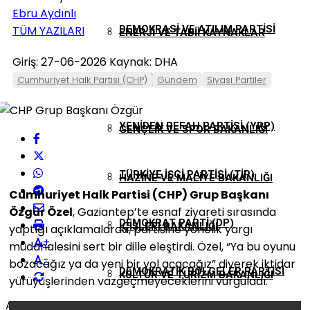
Ebru Aydınlı
TÜM YAZILARI
DEMOKRASI VE ATILIM PARTISI
ENERJI VE TABII KAYNAKLAR
Giriş: 27-06-2026
Kaynak: DHA
(DEVA)
Cumhuriyet Halk Partisi (CHP)
Gündem
Siyasi Partiler
BAKANLIĞI
YENIDEN REFAH PARTISI (YRP)
GENÇLIK VE SPOR BAKANLIĞI
TÜRKIYE İŞÇI PARTISI (TİP)
HAZINE VE MALIYE BAKANLIĞI
Cumhuriyet Halk Partisi (CHP) Grup Başkanı
Özgür Özel
, Gaziantep’te esnaf ziyareti sırasında
DEMOKRAT PARTI (DP)
İÇIŞLERI BAKANLIĞI
yaptığı açıklamalarda, partisine yönelik yargı
+
müdahalesini sert bir dille eleştirdi. Özel, “Ya bu oyunu
-
bozacağız ya da yeni bir yol açacağız” diyerek iktidar
DEMOKRATIK BÖLGELER PARTISI
KÜLTÜR VE TURIZM BAKANLIĞI
yürüyüşlerinden vazgeçmeyeceklerini vurguladı.
ABONE OL