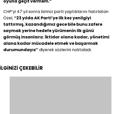
oyuna geçit vermem.”
CHP’yi 47 yıl sonra birinci parti yaptıklarını hatırlatan
Özel,
“23 yılda AK Parti’ye ilk kez yenilgiyi
tattırmış, kazandığımız gece bile bunu zafere
saymak yerine hedefe yürümenin ilk günü
görmüş insanlarız. İktidar olana kadar, yönetimi
alana kadar mücadele etmek ve başarmak
durumundayız”
diyerek sözlerini noktaladı.
İLGİNİZİ
ÇEKEBİLİR