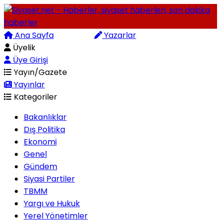
Ana Sayfa
Arama
Yazarlar
Üyelik
Üye Girişi
Yayın/Gazete
Yayınlar
Kategoriler
Bakanlıklar
Dış Politika
Ekonomi
Genel
Gündem
Siyasi Partiler
TBMM
Yargı ve Hukuk
Yerel Yönetimler