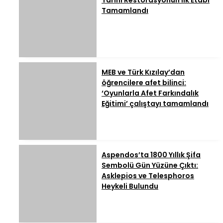
Tarihi Restorasyonun İlk Etabı
Tamamlandı
MEB ve Türk Kızılay’dan
öğrencilere afet bilinci:
‘Oyunlarla Afet Farkındalık
Eğitimi’ çalıştayı tamamlandı
Aspendos’ta 1800 Yıllık Şifa
Sembolü Gün Yüzüne Çıktı:
Asklepios ve Telesphoros
Heykeli Bulundu