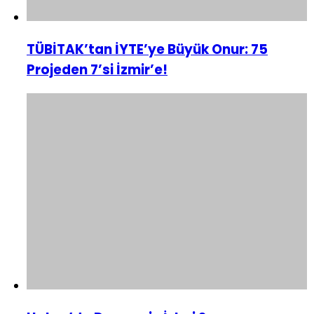
TÜBİTAK’tan İYTE’ye Büyük Onur: 75
Projeden 7’si İzmir’e!