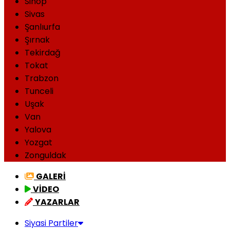
Sinop
Sivas
Şanlıurfa
Şırnak
Tekirdağ
Tokat
Trabzon
Tunceli
Uşak
Van
Yalova
Yozgat
Zonguldak
GALERİ
VİDEO
YAZARLAR
Siyasi Partiler