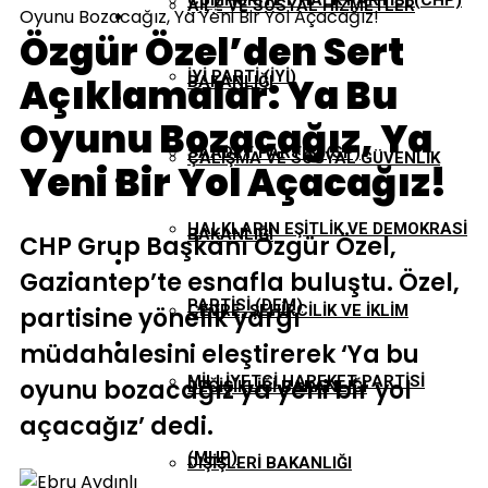
CUMHURIYET HALK PARTISI (CHP)
AILE VE SOSYAL HIZMETLER
Oyunu Bozacağız, Ya Yeni Bir Yol Açacağız!
EKONOMI
Özgür Özel’den Sert
İYI PARTI (İYİ)
Açıklamalar: Ya Bu
BAKANLIĞI
GÜNDEM
Oyunu Bozacağız, Ya
SAADET PARTISI (SP)
ÇALIŞMA VE SOSYAL GÜVENLIK
Yeni Bir Yol Açacağız!
TBMM
HALKLARIN EŞITLIK VE DEMOKRASI
BAKANLIĞI
CHP Grup Başkanı Özgür Özel,
YEREL YÖNETIMLER
Gaziantep’te esnafla buluştu. Özel,
PARTISI (DEM)
ÇEVRE, ŞEHIRCILIK VE İKLIM
partisine yönelik yargı
müdahalesini eleştirerek ‘Ya bu
MILLIYETÇI HAREKET PARTISI
oyunu bozacağız ya yeni bir yol
DEĞIŞIKLIĞI BAKANLIĞI
açacağız’ dedi.
(MHP)
DIŞIŞLERI BAKANLIĞI