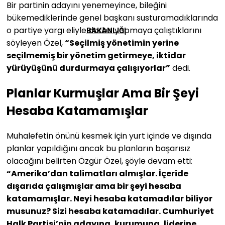
Bir partinin adayını yenemeyince, bileğini
bükemediklerinde genel başkanı susturamadıklarında
o partiye yargı eliyle darbe yapmaya çalıştıklarını
BAKANLIĞI
söyleyen Özel,
“Seçilmiş yönetimin yerine
seçilmemiş bir yönetim getirmeye, iktidar
yürüyüşünü durdurmaya çalışıyorlar”
dedi.
Planlar Kurmuşlar Ama Bir Şeyi
Hesaba Katamamışlar
Muhalefetin önünü kesmek için yurt içinde ve dışında
planlar yapıldığını ancak bu planların başarısız
olacağını belirten Özgür Özel, şöyle devam etti:
“Amerika’dan talimatları almışlar. İçeride
dışarıda çalışmışlar ama bir şeyi hesaba
katamamışlar. Neyi hesaba katamadılar biliyor
musunuz? Sizi hesaba katamadılar. Cumhuriyet
Halk Partisi’nin adayına, kurumuna, liderine