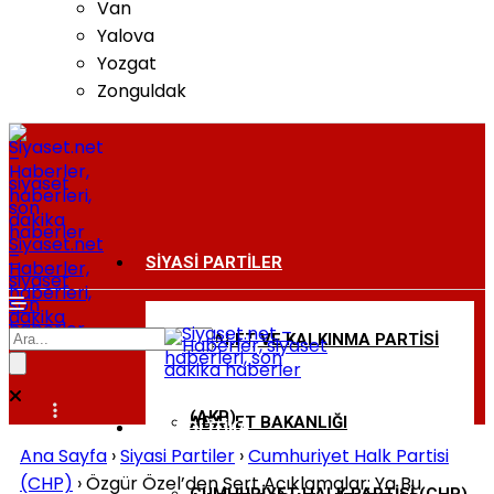
Van
Yalova
Yozgat
Zonguldak
Siyaset.net
–
SIYASI PARTILER
Haberler,
siyaset
haberleri,
son
dakika
haberler
ADALET VE KALKINMA PARTISI
BAKANLIKLAR
(AKP)
ADALET BAKANLIĞI
DIŞ POLITIKA
Ana Sayfa
›
Siyasi Partiler
›
Cumhuriyet Halk Partisi
(CHP)
›
Özgür Özel’den Sert Açıklamalar: Ya Bu