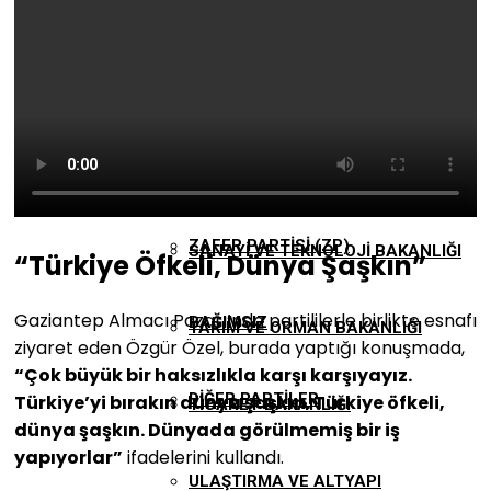
(DBP)
MILLI EĞITIM BAKANLIĞI
DEMOKRATIK SOL PARTI (DSP)
MILLI SAVUNMA BAKANLIĞI
HÜR DAVA PARTISI (HÜDA PAR)
SAĞLIK BAKANLIĞI
ZAFER PARTISI (ZP)
SANAYI VE TEKNOLOJI BAKANLIĞI
“Türkiye Öfkeli, Dünya Şaşkın”
Gaziantep Almacı Pazarı’nda partililerle birlikte esnafı
BAĞIMSIZ
TARIM VE ORMAN BAKANLIĞI
ziyaret eden Özgür Özel, burada yaptığı konuşmada,
“Çok büyük bir haksızlıkla karşı karşıyayız.
DIĞER PARTILER
Türkiye’yi bırakın dünya şaşkın. Türkiye öfkeli,
TICARET BAKANLIĞI
dünya şaşkın. Dünyada görülmemiş bir iş
yapıyorlar”
ifadelerini kullandı.
ULAŞTIRMA VE ALTYAPI