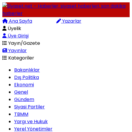
Ana Sayfa
Arama
Yazarlar
Üyelik
Üye Girişi
Yayın/Gazete
Yayınlar
Kategoriler
Bakanlıklar
Dış Politika
Ekonomi
Genel
Gündem
Siyasi Partiler
TBMM
Yargı ve Hukuk
Yerel Yönetimler