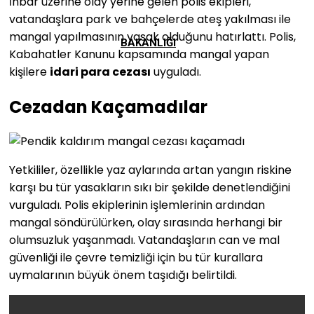
İhbar üzerine olay yerine gelen polis ekipleri,
vatandaşlara park ve bahçelerde ateş yakılması ile
mangal yapılmasının yasak olduğunu hatırlattı. Polis,
BAKANLIĞI
Kabahatler Kanunu kapsamında mangal yapan
kişilere
idari para cezası
uyguladı.
Cezadan Kaçamadılar
Yetkililer, özellikle yaz aylarında artan yangın riskine
karşı bu tür yasakların sıkı bir şekilde denetlendiğini
vurguladı. Polis ekiplerinin işlemlerinin ardından
mangal söndürülürken, olay sırasında herhangi bir
olumsuzluk yaşanmadı. Vatandaşların can ve mal
güvenliği ile çevre temizliği için bu tür kurallara
uymalarının büyük önem taşıdığı belirtildi.