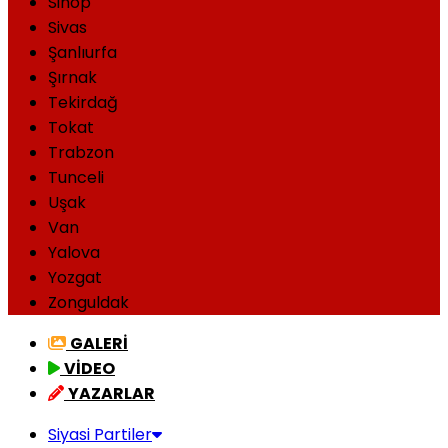
Sinop
Sivas
Şanlıurfa
Şırnak
Tekirdağ
Tokat
Trabzon
Tunceli
Uşak
Van
Yalova
Yozgat
Zonguldak
GALERİ
VİDEO
YAZARLAR
Siyasi Partiler