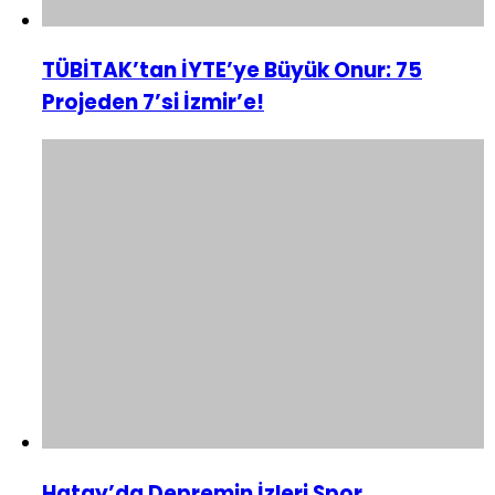
TÜBİTAK’tan İYTE’ye Büyük Onur: 75
Projeden 7’si İzmir’e!
Hatay’da Depremin İzleri Spor