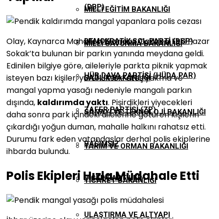
(DBP)
MILLI EĞITIM BAKANLIĞI
Olay, Kaynarca Mahallesi Erzincan Caddesi Eski Pazar
DEMOKRATIK SOL PARTI (DSP)
MILLI SAVUNMA BAKANLIĞI
Sokak’ta bulunan bir parkın yanında meydana geldi.
Edinilen bilgiye göre, aileleriyle parkta piknik yapmak
HÜR DAVA PARTISI (HÜDA PAR)
isteyen bazı kişiler, yürürlükteki ateş yakma ve
SAĞLIK BAKANLIĞI
mangal yapma yasağı nedeniyle mangalı parkın
dışında,
kaldırımda yaktı
. Pişirdikleri yiyecekleri
ZAFER PARTISI (ZP)
SANAYI VE TEKNOLOJI BAKANLIĞI
daha sonra park içindeki ailelerine götüren kişilerin
çıkardığı yoğun duman, mahalle halkını rahatsız etti.
Durumu fark eden vatandaşlar derhal polis ekiplerine
BAĞIMSIZ
TARIM VE ORMAN BAKANLIĞI
ihbarda bulundu.
Polis Ekipleri Hızla Müdahale Etti
DIĞER PARTILER
TICARET BAKANLIĞI
ULAŞTIRMA VE ALTYAPI