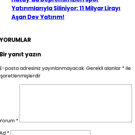
Yatırımlarıyla Siliniyor: 11 Milyar Lirayı
Aşan Dev Yatırım!
YORUMLAR
Bir yanıt yazın
E-posta adresiniz yayınlanmayacak.
Gerekli alanlar
*
ile
işaretlenmişlerdir
Yorum
*
Ad
*