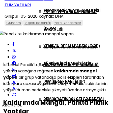
TÜM YAZILARI
DEMOKRASI VE ATILIM PARTISI
ENERJI VE TABII KAYNAKLAR
Giriş: 31-05-2026
Kaynak: DHA
Gündem
İçişleri Bakanlığı
Yerel Yönetimler
(DEVA)
BAKANLIĞI
YENIDEN REFAH PARTISI (YRP)
GENÇLIK VE SPOR BAKANLIĞI
TÜRKIYE İŞÇI PARTISI (TİP)
İstanbul Pendik’te, park ve bahçelerde mangal
HAZINE VE MALIYE BAKANLIĞI
yakma yasağına rağmen
kaldırımda mangal
yapan
bir grup vatandaşa polis ekipleri tarafından
DEMOKRAT PARTI (DP)
+
İÇIŞLERI BAKANLIĞI
idari para cezası uygulandı. Olay, mahalle sakinlerinin
-
yoğun duman nedeniyle şikayeti üzerine ortaya çıktı.
DEMOKRATIK BÖLGELER PARTISI
KÜLTÜR VE TURIZM BAKANLIĞI
Kaldırımda Mangal, Parkta Piknik
ABONE OL
Yaptılar