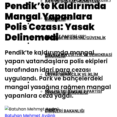
CUMHURIYET HALK PARTISI (CHP)
AILE VE SOSYAL HIZMETLER
Pendik’te Kaldırımda
EKONOMI
Mangal Yapanlara
İYI PARTI (İYİ)
BAKANLIĞI
Polis Cezası: Yasak
GÜNDEM
Delinemedi
SAADET PARTISI (SP)
ÇALIŞMA VE SOSYAL GÜVENLIK
TBMM
Pendik’te kaldırımda mangal
HALKLARIN EŞITLIK VE DEMOKRASI
BAKANLIĞI
yapan vatandaşlara polis ekipleri
YEREL YÖNETIMLER
tarafından idari para cezası
PARTISI (DEM)
ÇEVRE, ŞEHIRCILIK VE İKLIM
uygulandı. Park ve bahçelerdeki
mangal yasağına rağmen mangal
MILLIYETÇI HAREKET PARTISI
DEĞIŞIKLIĞI BAKANLIĞI
yapanlara ceza yağdı.
(MHP)
DIŞIŞLERI BAKANLIĞI
Batuhan Mehmet Aydınlı