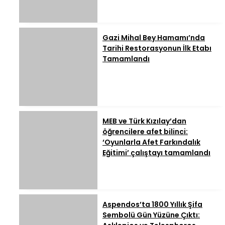
Gazi Mihal Bey Hamamı’nda
Tarihi Restorasyonun İlk Etabı
Tamamlandı
MEB ve Türk Kızılay’dan
öğrencilere afet bilinci:
‘Oyunlarla Afet Farkındalık
Eğitimi’ çalıştayı tamamlandı
Aspendos’ta 1800 Yıllık Şifa
Sembolü Gün Yüzüne Çıktı: