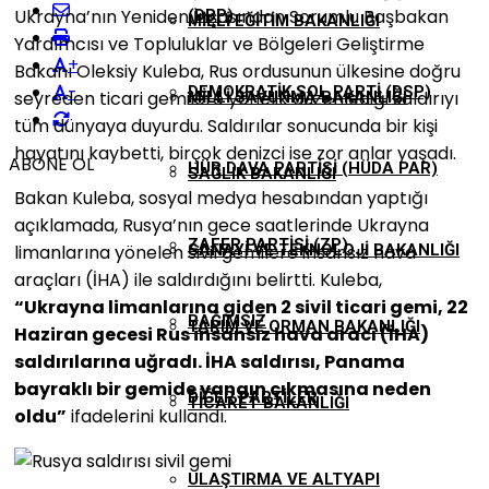
Ukrayna’nın Yeniden İnşasından Sorumlu Başbakan
(DBP)
MILLI EĞITIM BAKANLIĞI
Yardımcısı ve Topluluklar ve Bölgeleri Geliştirme
+
Bakanı Oleksiy Kuleba, Rus ordusunun ülkesine doğru
-
DEMOKRATIK SOL PARTI (DSP)
seyreden ticari gemilere yönelik düzenlediği saldırıyı
MILLI SAVUNMA BAKANLIĞI
tüm dünyaya duyurdu. Saldırılar sonucunda bir kişi
hayatını kaybetti, birçok denizci ise zor anlar yaşadı.
ABONE OL
HÜR DAVA PARTISI (HÜDA PAR)
SAĞLIK BAKANLIĞI
Bakan Kuleba, sosyal medya hesabından yaptığı
açıklamada, Rusya’nın gece saatlerinde Ukrayna
ZAFER PARTISI (ZP)
limanlarına yönelen sivil gemilere insansız hava
SANAYI VE TEKNOLOJI BAKANLIĞI
araçları (İHA) ile saldırdığını belirtti. Kuleba,
“Ukrayna limanlarına giden 2 sivil ticari gemi, 22
BAĞIMSIZ
TARIM VE ORMAN BAKANLIĞI
Haziran gecesi Rus insansız hava aracı (İHA)
saldırılarına uğradı. İHA saldırısı, Panama
bayraklı bir gemide yangın çıkmasına neden
DIĞER PARTILER
TICARET BAKANLIĞI
oldu”
ifadelerini kullandı.
ULAŞTIRMA VE ALTYAPI