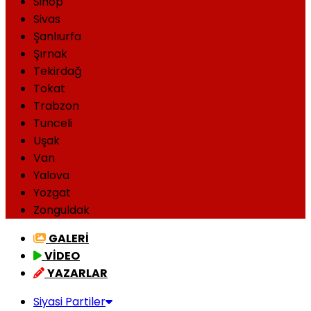
Sinop
Sivas
Şanlıurfa
Şırnak
Tekirdağ
Tokat
Trabzon
Tunceli
Uşak
Van
Yalova
Yozgat
Zonguldak
GALERİ
VİDEO
YAZARLAR
Siyasi Partiler