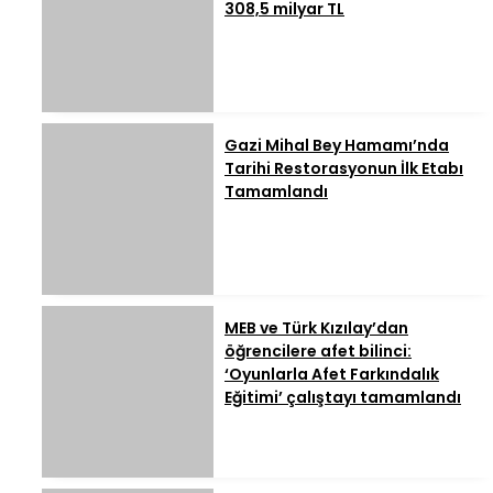
308,5 milyar TL
Gazi Mihal Bey Hamamı’nda
Tarihi Restorasyonun İlk Etabı
Tamamlandı
MEB ve Türk Kızılay’dan
öğrencilere afet bilinci:
‘Oyunlarla Afet Farkındalık
Eğitimi’ çalıştayı tamamlandı