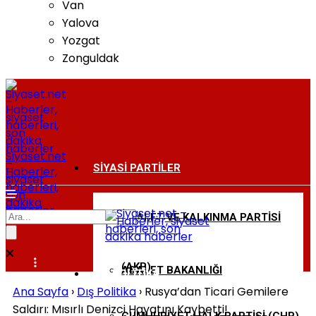
Van
Yalova
Yozgat
Zonguldak
Siyaset.net
–
SIYASI PARTILER
Haberler,
siyaset
haberleri,
son
dakika
haberler
ADALET VE KALKINMA PARTISI
BAKANLIKLAR
(AKP)
ADALET BAKANLIĞI
DIŞ POLITIKA
Ana Sayfa
›
Dış Politika
›
Rusya’dan Ticari Gemilere
Saldırı: Mısırlı Denizci Hayatını Kaybetti!