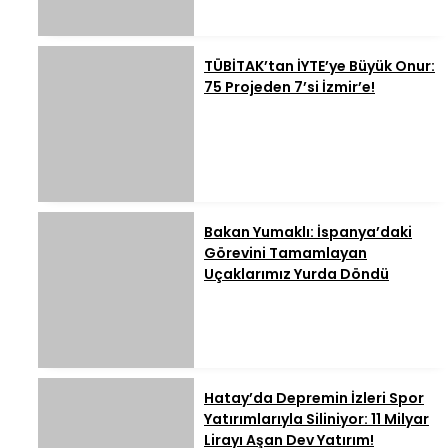
TÜBİTAK’tan İYTE’ye Büyük Onur:
75 Projeden 7’si İzmir’e!
Bakan Yumaklı: İspanya’daki
Görevini Tamamlayan
Uçaklarımız Yurda Döndü
Hatay’da Depremin İzleri Spor
Yatırımlarıyla Siliniyor: 11 Milyar
Lirayı Aşan Dev Yatırım!