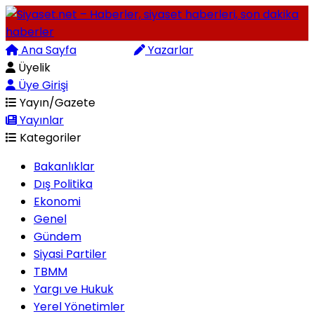
Ana Sayfa
Arama
Yazarlar
Üyelik
Üye Girişi
Yayın/Gazete
Yayınlar
Kategoriler
Bakanlıklar
Dış Politika
Ekonomi
Genel
Gündem
Siyasi Partiler
TBMM
Yargı ve Hukuk
Yerel Yönetimler