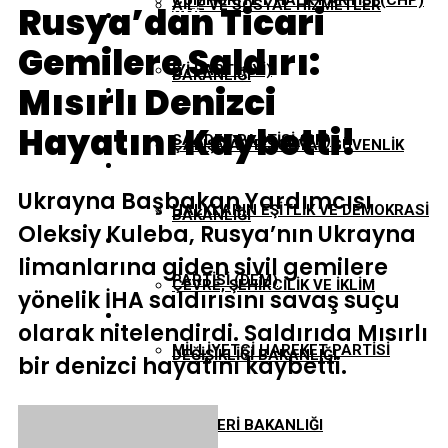
CUMHURIYET HALK PARTISI (CHP)
AILE VE SOSYAL HIZMETLER
Rusya’dan Ticari
EKONOMI
Gemilere Saldırı:
İYI PARTI (İYİ)
BAKANLIĞI
Mısırlı Denizci
GÜNDEM
Hayatını Kaybetti!
SAADET PARTISI (SP)
ÇALIŞMA VE SOSYAL GÜVENLIK
TBMM
Ukrayna Başbakan Yardımcısı
HALKLARIN EŞITLIK VE DEMOKRASI
BAKANLIĞI
Oleksiy Kuleba, Rusya’nın Ukrayna
YEREL YÖNETIMLER
limanlarına giden sivil gemilere
PARTISI (DEM)
ÇEVRE, ŞEHIRCILIK VE İKLIM
yönelik İHA saldırısını savaş suçu
olarak nitelendirdi. Saldırıda Mısırlı
MILLIYETÇI HAREKET PARTISI
DEĞIŞIKLIĞI BAKANLIĞI
bir denizci hayatını kaybetti.
(MHP)
DIŞIŞLERI BAKANLIĞI