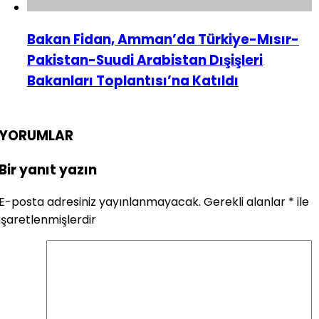
Bakan Fidan, Amman’da Türkiye-Mısır-
Pakistan-Suudi Arabistan Dışişleri
Bakanları Toplantısı’na Katıldı
YORUMLAR
Bir yanıt yazın
E-posta adresiniz yayınlanmayacak.
Gerekli alanlar
*
ile
işaretlenmişlerdir