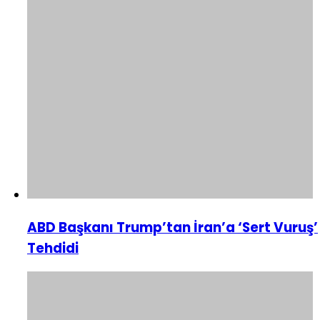
ABD Başkanı Trump’tan İran’a ‘Sert Vuruş’
Tehdidi