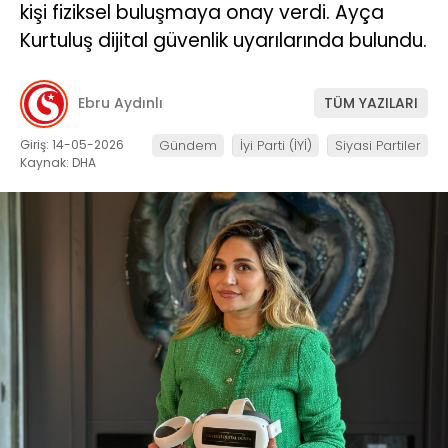
kişi fiziksel buluşmaya onay verdi. Ayça
Kurtuluş dijital güvenlik uyarılarında bulundu.
Ebru Aydınlı
TÜM YAZILARI
Giriş: 14-05-2026
Gündem
İyi Parti (İYİ)
Siyasi Partiler
Kaynak: DHA