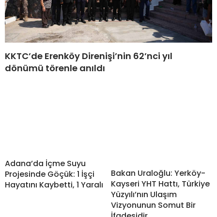
KKTC’de Erenköy Direnişi’nin 62’nci yıl
dönümü törenle anıldı
Adana’da İçme Suyu
Bakan Uraloğlu: Yerköy-
Projesinde Göçük: 1 İşçi
Kayseri YHT Hattı, Türkiye
Hayatını Kaybetti, 1 Yaralı
Yüzyılı’nın Ulaşım
Vizyonunun Somut Bir
İfadesidir