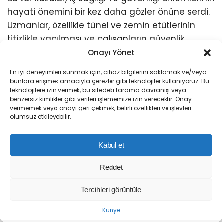
hayati önemini bir kez daha gözler önüne serdi.
Uzmanlar, özellikle tünel ve zemin etütlerinin
titizlikle yapılması ve çalışanların güvenlik
ekipmanlarının eksiksiz olması gerektiğini
Onayı Yönet
vurguluyor.
En iyi deneyimleri sunmak için, cihaz bilgilerini saklamak ve/veya
bunlara erişmek amacıyla çerezler gibi teknolojiler kullanıyoruz. Bu
teknolojilere izin vermek, bu sitedeki tarama davranışı veya
benzersiz kimlikler gibi verileri işlememize izin verecektir. Onay
vermemek veya onayı geri çekmek, belirli özellikleri ve işlevleri
olumsuz etkileyebilir.
Kabul et
Reddet
Tercihleri görüntüle
Sıradaki Haber
Künye
Bakan Uraloğlu: Yerköy-Kayseri YHT Hattı, Türkiye Yüzyılı’nın Ulaşım Vizyonunun Somut Bir İfadesidir