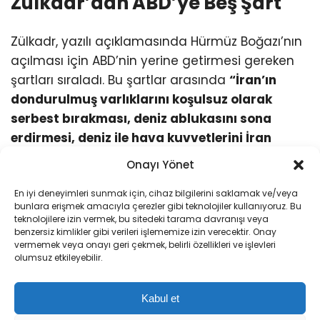
Zülkadr’dan ABD’ye Beş Şart
Zülkadr, yazılı açıklamasında Hürmüz Boğazı’nın
açılması için ABD’nin yerine getirmesi gereken
şartları sıraladı. Bu şartlar arasında
“İran’ın
dondurulmuş varlıklarını koşulsuz olarak
serbest bırakması, deniz ablukasını sona
erdirmesi, deniz ile hava kuvvetlerini İran
çevresinden çekmesi, yaptırımları kaldırması
Onayı Yönet
ve İran’a karşı yürüttüğü son iki savaş için
En iyi deneyimleri sunmak için, cihaz bilgilerini saklamak ve/veya
tazminat ödemesi”
yer alıyor.
bunlara erişmek amacıyla çerezler gibi teknolojiler kullanıyoruz. Bu
teknolojilere izin vermek, bu sitedeki tarama davranışı veya
Bölgesel Şartlar da Masada
benzersiz kimlikler gibi verileri işlememize izin verecektir. Onay
vermemek veya onayı geri çekmek, belirli özellikleri ve işlevleri
olumsuz etkileyebilir.
İranlı yetkili ayrıca, ABD’nin Lübnan, Filistin,
Yemen ile Irak’taki İran müttefiklerine karşı
Kabul et
yürüttüğü savaşı sona erdirmesi, İran’ı tehdit