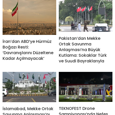
Pakistan’dan Mekke
İran’dan ABD’ye Hürmüz
Ortak Savunma
Boğazı Resti:
Anlaşması’na Büyük
‘Davranışlarını Düzeltene
Kutlama: Sokaklar Türk
Kadar Açılmayacak’
ve Suudi Bayraklarıyla
TEKNOFEST Drone
İslamabad, Mekke Ortak
Şampiyonası’nda Nefes
Savunma Anlaşması’nı