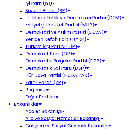
İyi Parti (İYİ)
Saadet Partisi (SP)
Halkların Eşitlik ve Demokrasi Partisi (DEM)
Milliyetçi Hareket Partisi (MHP)
Demokrasi ve Atılım Partisi (DEVA)
Yeniden Refah Partisi (YRP)
Türkiye İşçi Partisi (TİP)
Demokrat Parti (DP)
Demokratik Bölgeler Partisi (DBP)
Demokratik Sol Parti (DSP)
Hür Dava Partisi (HÜDA PAR)
Zafer Partisi (ZP)
Bağımsız
Diğer Partiler
Bakanlıklar
Adalet Bakanlığı
Aile ve Sosyal Hizmetler Bakanlığı
Çalışma ve Sosyal Güvenlik Bakanlığı