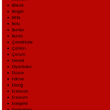
Bilecik
Bingöl
Bitlis
Bolu
Burdur
Bursa
Çanakkale
Çankırı
Çorum
Denizli
Diyarbakır
Düzce
Edirne
Elazığ
Erzincan
Erzurum
Eskişehir
Gaziantep