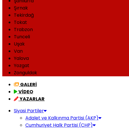
Şanlıurfa
Şırnak
Tekirdağ
Tokat
Trabzon
Tunceli
Uşak
Van
Yalova
Yozgat
Zonguldak
GALERİ
VİDEO
YAZARLAR
Siyasi Partiler
Adalet ve Kalkınma Partisi (AKP)
Cumhuriyet Halk Partisi (CHP)