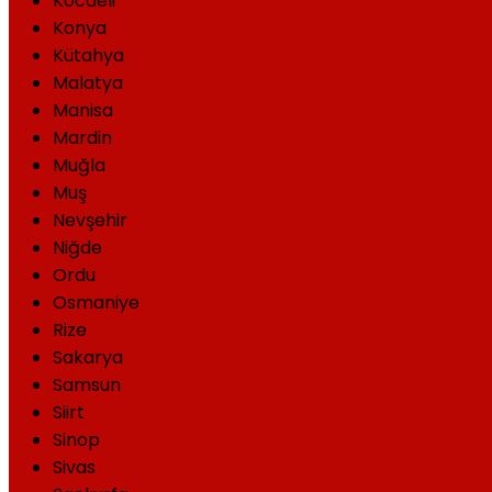
Kocaeli
Konya
Kütahya
Malatya
Manisa
Mardin
Muğla
Muş
Nevşehir
Niğde
Ordu
Osmaniye
Rize
Sakarya
Samsun
Siirt
Sinop
Sivas