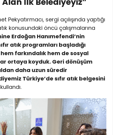
i Alan İlk Belediyeyiz”
t Pekyatırmacı, sergi açılışında yaptığı
atık konusundaki öncü çalışmalarına
ine Erdoğan Hanımefendi’nin
fır atık programları başladığı
 hem farkındalık hem de sosyal
lar ortaya koyduk. Geri dönüşüm
 yıldan daha uzun süredir
iyemiz Türkiye’de sıfır atık belgesini
kullandı.