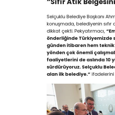
“Sıfır Atık Belgesin
Selçuklu Belediye Başkanı Ahme
konuşmada, belediyenin sıfır 
dikkat çekti. Pekyatırmacı,
“Em
önderliğinde Türkiyemizde sı
günden itibaren hem teknik
yönden çok önemli çalışma
faaliyetlerini de aslında 10
sürdürüyoruz. Selçuklu Beled
alan ilk belediye.”
ifadelerini 