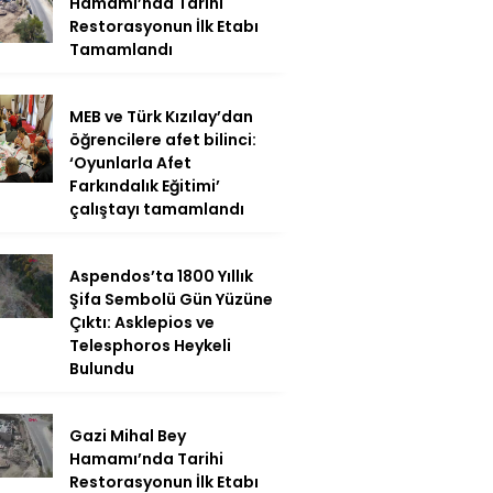
Hamamı’nda Tarihi
Restorasyonun İlk Etabı
Tamamlandı
MEB ve Türk Kızılay’dan
öğrencilere afet bilinci:
‘Oyunlarla Afet
Farkındalık Eğitimi’
çalıştayı tamamlandı
Aspendos’ta 1800 Yıllık
Şifa Sembolü Gün Yüzüne
Çıktı: Asklepios ve
Telesphoros Heykeli
Bulundu
Gazi Mihal Bey
Hamamı’nda Tarihi
Restorasyonun İlk Etabı