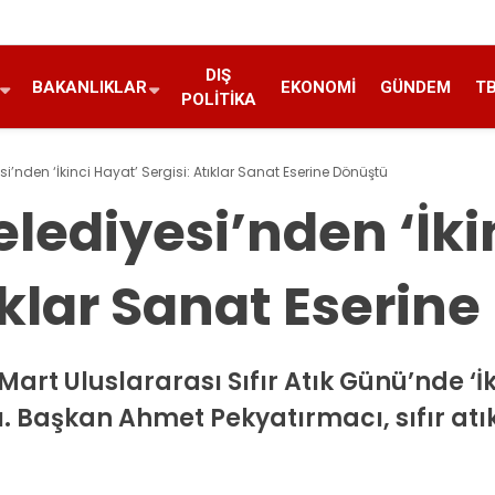
DIŞ
BAKANLIKLAR
EKONOMI
GÜNDEM
T
POLITIKA
si’nden ‘İkinci Hayat’ Sergisi: Atıklar Sanat Eserine Dönüştü
elediyesi’nden ‘İki
tıklar Sanat Eserin
Mart Uluslararası Sıfır Atık Günü’nde ‘İki
ı. Başkan Ahmet Pekyatırmacı, sıfır atı