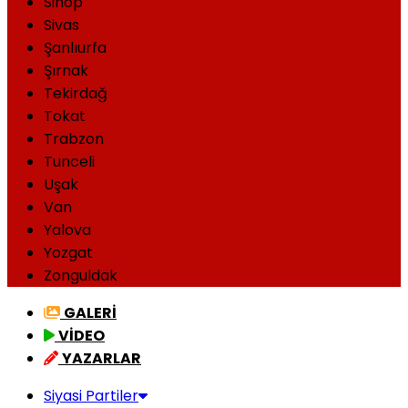
Sinop
Sivas
Şanlıurfa
Şırnak
Tekirdağ
Tokat
Trabzon
Tunceli
Uşak
Van
Yalova
Yozgat
Zonguldak
GALERİ
VİDEO
YAZARLAR
Siyasi Partiler