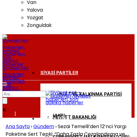
Van
Yalova
Yozgat
Zonguldak
Siyaset.net
–
SIYASI PARTILER
Haberler,
siyaset
haberleri,
son
dakika
haberler
ADALET VE KALKINMA PARTISI
BAKANLIKLAR
(AKP)
ADALET BAKANLIĞI
DIŞ POLITIKA
Ana Sayfa
›
Gündem
›
Sezai Temelli’den 12’nci Yargı
Paketine Sert Tepki: “Daha Fazla Cezalandırma ve