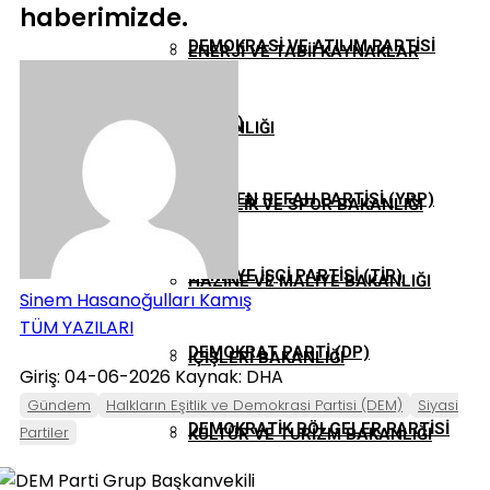
haberimizde.
DEMOKRASI VE ATILIM PARTISI
ENERJI VE TABII KAYNAKLAR
(DEVA)
BAKANLIĞI
YENIDEN REFAH PARTISI (YRP)
GENÇLIK VE SPOR BAKANLIĞI
TÜRKIYE İŞÇI PARTISI (TİP)
HAZINE VE MALIYE BAKANLIĞI
Sinem Hasanoğulları Kamış
TÜM YAZILARI
DEMOKRAT PARTI (DP)
İÇIŞLERI BAKANLIĞI
Giriş: 04-06-2026
Kaynak: DHA
Gündem
Halkların Eşitlik ve Demokrasi Partisi (DEM)
Siyasi
DEMOKRATIK BÖLGELER PARTISI
Partiler
KÜLTÜR VE TURIZM BAKANLIĞI