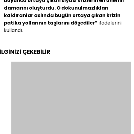
boyunca ortaya çıkan siyasi krizlerin en önemli
damarını oluşturdu. O dokunulmazlıkları
kaldıranlar aslında bugün ortaya çıkan krizin
patika yollarının taşlarını döşediler”
ifadelerini
kullandı.
İLGİNİZİ
ÇEKEBİLİR