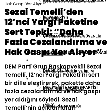
CUMHURIYET HALK PARTISI (CHP)
AILE VE SOSYAL HIZMETLER
Hak Gaspı Yer Alıyor”
EKONOMI
Sezai Temelli’den
İYI PARTI (İYİ)
12’nci Yargı Paketine
BAKANLIĞI
GÜNDEM
Sert Tepki: “Daha
SAADET PARTISI (SP)
ÇALIŞMA VE SOSYAL GÜVENLIK
Fazla Cezalandırma ve
TBMM
Hak Gaspı Yer Alıyor”
HALKLARIN EŞITLIK VE DEMOKRASI
BAKANLIĞI
YEREL YÖNETIMLER
DEM Parti Grup Başkanvekili Sezai
PARTISI (DEM)
ÇEVRE, ŞEHIRCILIK VE İKLIM
Temelli, 12’nci Yargı Paketi’ni sert
bir dille eleştirerek, pakette daha
MILLIYETÇI HAREKET PARTISI
DEĞIŞIKLIĞI BAKANLIĞI
fazla cezalandırma ve hak gaspı
yer aldığını söyledi. Sezai
(MHP)
Temelli’nin açıklamaları
DIŞIŞLERI BAKANLIĞI