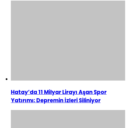
Hatay’da 11 Milyar Lirayı Aşan Spor
Yatırımı: Depremin İzleri Siliniyor