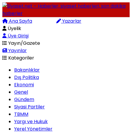
Ana Sayfa
Arama
Yazarlar
Üyelik
Üye Girişi
Yayın/Gazete
Yayınlar
Kategoriler
Bakanlıklar
Dış Politika
Ekonomi
Genel
Gündem
Siyasi Partiler
TBMM
Yargı ve Hukuk
Yerel Yönetimler