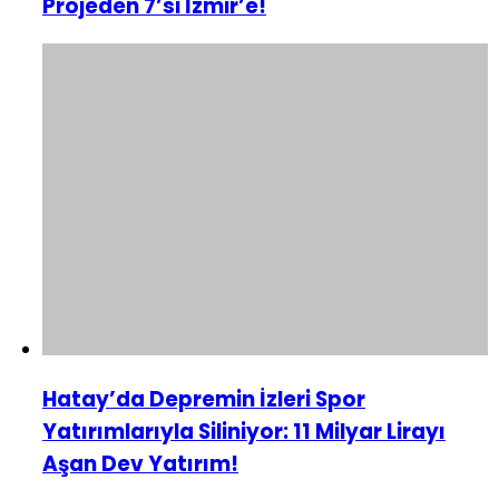
Projeden 7’si İzmir’e!
Hatay’da Depremin İzleri Spor
Yatırımlarıyla Siliniyor: 11 Milyar Lirayı
Aşan Dev Yatırım!