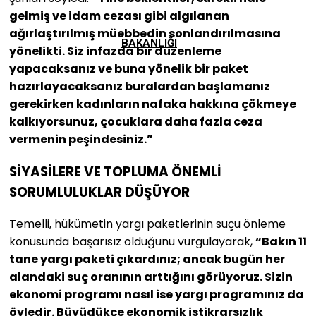
gelmiş ve idam cezası gibi algılanan
ağırlaştırılmış müebbedin sonlandırılmasına
BAKANLIĞI
yönelikti. Siz infazda bir düzenleme
yapacaksanız ve buna yönelik bir paket
hazırlayacaksanız buralardan başlamanız
gerekirken kadınların nafaka hakkına çökmeye
kalkıyorsunuz, çocuklara daha fazla ceza
vermenin peşindesiniz.”
SİYASİLERE VE TOPLUMA ÖNEMLİ
SORUMLULUKLAR DÜŞÜYOR
Temelli, hükümetin yargı paketlerinin suçu önleme
konusunda başarısız olduğunu vurgulayarak,
“Bakın 11
tane yargı paketi çıkardınız; ancak bugün her
alandaki suç oranının arttığını görüyoruz. Sizin
ekonomi programı nasıl ise yargı programınız da
öyledir. Büyüdükçe ekonomik istikrarsızlık