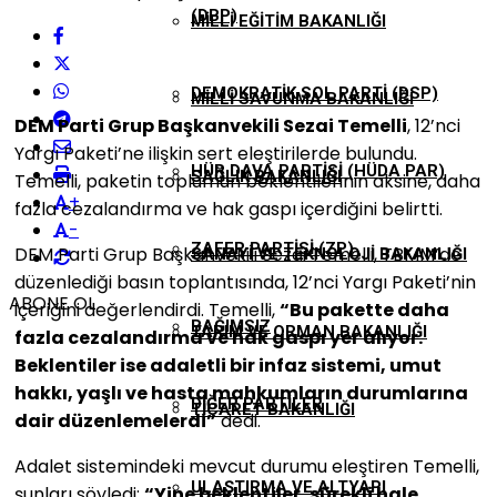
(DBP)
MILLI EĞITIM BAKANLIĞI
DEMOKRATIK SOL PARTI (DSP)
MILLI SAVUNMA BAKANLIĞI
DEM Parti Grup Başkanvekili Sezai Temelli
, 12’nci
Yargı Paketi’ne ilişkin sert eleştirilerde bulundu.
HÜR DAVA PARTISI (HÜDA PAR)
SAĞLIK BAKANLIĞI
Temelli, paketin toplumun beklentilerinin aksine, daha
+
fazla cezalandırma ve hak gaspı içerdiğini belirtti.
-
ZAFER PARTISI (ZP)
DEM Parti Grup Başkanvekili Sezai Temelli, TBMM’de
SANAYI VE TEKNOLOJI BAKANLIĞI
düzenlediği basın toplantısında, 12’nci Yargı Paketi’nin
ABONE OL
içeriğini değerlendirdi. Temelli,
“Bu pakette daha
BAĞIMSIZ
TARIM VE ORMAN BAKANLIĞI
fazla cezalandırma ve hak gaspı yer alıyor.
Beklentiler ise adaletli bir infaz sistemi, umut
hakkı, yaşlı ve hasta mahkumların durumlarına
DIĞER PARTILER
TICARET BAKANLIĞI
dair düzenlemelerdi”
dedi.
Adalet sistemindeki mevcut durumu eleştiren Temelli,
ULAŞTIRMA VE ALTYAPI
şunları söyledi:
“Yine beklentiler, sürekli hale