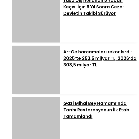
Yasa Dışı Avlanan 5 Yaban
Keçisi İçin 6 Yıl Sonra Ceza:
Devletin Takibi Sürüyor
Ar-Ge harcamaları rekor kırdı:
2025’te 253,5 milyar TL, 2026’da
308,5 milyar TL
Gazi Mihal Bey Hamamı’nda
Tarihi Restorasyonun İlk Etabı
Tamamlandı