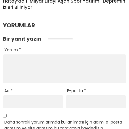
Hatay’da 11 Milyar Lirayı Aşan Spor Yatırımı: Depremin
İzleri Siliniyor
YORUMLAR
Bir yanıt yazın
Yorum
*
Ad
*
E-posta
*
Daha sonraki yorumlarımda kullanılması için adım, e-posta
adresim ve site adresim bu tarayıcıya kaydedilsin.