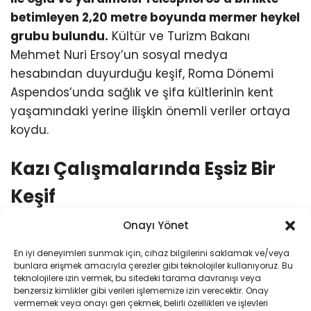
betimleyen 2,20 metre boyunda mermer heykel
grubu bulundu.
Kültür ve Turizm Bakanı
Mehmet Nuri Ersoy’un sosyal medya
hesabından duyurduğu keşif, Roma Dönemi
Aspendos’unda sağlık ve şifa kültlerinin kent
yaşamındaki yerine ilişkin önemli veriler ortaya
koydu.
Kazı Çalışmalarında Eşsiz Bir
Keşif
Onayı Yönet
Kültür ve Turizm Bakanlığı’ndan yapılan
açıklamaya göre,
Geleceğe Miras Projesi
En iyi deneyimleri sunmak için, cihaz bilgilerini saklamak ve/veya
bunlara erişmek amacıyla çerezler gibi teknolojiler kullanıyoruz. Bu
kapsamında Aspendos Antik Kenti’nde yürütülen
teknolojilere izin vermek, bu sitedeki tarama davranışı veya
kazı çalışmalarında,
‘sağlık tanrısı’ Asklepios
ile
benzersiz kimlikler gibi verileri işlememize izin verecektir. Onay
vermemek veya onayı geri çekmek, belirli özellikleri ve işlevleri
oğlu ve yardımcısı
Telesphoros
’u birlikte