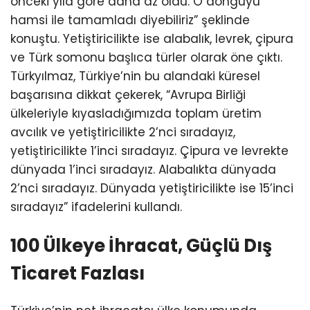
önceki yıla göre daha az oldu. O döngüyü
hamsi ile tamamladı diyebiliriz” şeklinde
konuştu. Yetiştiricilikte ise alabalık, levrek, çipura
ve Türk somonu başlıca türler olarak öne çıktı.
Türkyılmaz, Türkiye’nin bu alandaki küresel
başarısına dikkat çekerek, “Avrupa Birliği
ülkeleriyle kıyasladığımızda toplam üretim
avcılık ve yetiştiricilikte 2’nci sıradayız,
yetiştiricilikte 1’inci sıradayız. Çipura ve levrekte
dünyada 1’inci sıradayız. Alabalıkta dünyada
2’nci sıradayız. Dünyada yetiştiricilikte ise 15’inci
sıradayız” ifadelerini kullandı.
100 Ülkeye İhracat, Güçlü Dış
Ticaret Fazlası