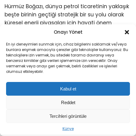
Hürmüz Boğazı, dünya petrol ticaretinin yaklaşık
beşte birinin geçtiği stratejik bir su yolu olarak
küresel enerji piyasaları için hayati önem
taşıyor. Bölgede yaşanan gerilimler, uluslararası
Onayı Yönet
petrol fiyatlarında dalgalanmalara yol
En iyi deneyimleri sunmak için, cihaz bilgilerini saklamak ve/veya
açabiliyor. Umman’ın bu açıklaması, Körfez
bunlara erişmek amacıyla çerezler gibi teknolojiler kullanıyoruz. Bu
bölgesindeki tansiyonun düşürülmesine yönelik
teknolojilere izin vermek, bu sitedeki tarama davranışı veya
benzersiz kimlikler gibi verileri işlememize izin verecektir. Onay
diplomatik çabaların bir parçası olarak
vermemek veya onayı geri çekmek, belirli özellikleri ve işlevleri
değerlendiriliyor.
olumsuz etkileyebilir.
Kabul et
İLGİNİZİ
ÇEKEBİLİR
Reddet
Tercihleri görüntüle
Sıradaki Haber
Künye
İran’dan ABD’ye Hürmüz Boğazı Resti: ‘Davranışlarını Düzeltene Kadar Açılmayacak’