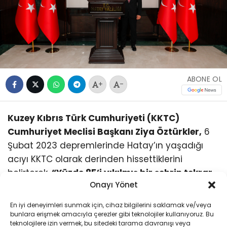
ABONE OL
+
-
Kuzey Kıbrıs Türk Cumhuriyeti (KKTC)
Cumhuriyet Meclisi Başkanı Ziya Öztürkler,
6
Şubat 2023 depremlerinde Hatay’ın yaşadığı
acıyı KKTC olarak derinden hissettiklerini
belirterek,
“Yüzde 85’i yıkılmış bir şehrin tekrar
Onayı Yönet
inşa edilmesi kolay değildir. Türkiye
Cumhuriyeti’nin gücünü burada gerçekten
En iyi deneyimleri sunmak için, cihaz bilgilerini saklamak ve/veya
gördük ve hissettik”
dedi.
bunlara erişmek amacıyla çerezler gibi teknolojiler kullanıyoruz. Bu
teknolojilere izin vermek, bu sitedeki tarama davranışı veya