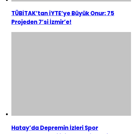
TÜBİTAK’tan İYTE’ye Büyük Onur: 75
Projeden 7’si İzmir’e!
Hatay’da Depremin İzleri Spor