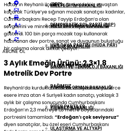
Hatay’ın Reyhanlı ilçesinde, Suriye’deki iç savaştan
(DBP)
MILLI EĞITIM BAKANLIĞI
kaçarak Türkiye’ye sığınan mozaik sanatçısı kadınlar,
Cumhurbaşkanı Recep Tayyip Erdoğan’a olan
+
DEMOKRATIK SOL PARTI (DSP)
sevgilerini ve minnettarlıklarını eşsiz bir eserle
MILLI SAVUNMA BAKANLIĞI
-
gösterdi. 100 bin parça mozaik taşı kullanarak
hazırlanan dev portre, sanat ve duygunun buluştuğu
HÜR DAVA PARTISI (HÜDA PAR)
SAĞLIK BAKANLIĞI
bir çalışma olarak dikkat çekiyor.
ABONE OL
3 Aylık Emeğin Ürünü: 2,3×1,8
ZAFER PARTISI (ZP)
SANAYI VE TEKNOLOJI BAKANLIĞI
Metrelik Dev Portre
BAĞIMSIZ
Reyhanlı’da kurdukları mozaik atölyesinde yüzlerce
TARIM VE ORMAN BAKANLIĞI
esere imza atan 4 Suriyeli kadın sanatçı, yaklaşık 3
aylık bir çalışma sonucunda Cumhurbaşkanı
DIĞER PARTILER
TICARET BAKANLIĞI
Erdoğan’ın 2,3 metreye 1,8 metre boyutlarındaki
portresini tamamladı.
“Erdoğan’ı çok seviyoruz”
diyen sanatçılar, bu özel eseri Cumhurbaşkanı
ULAŞTIRMA VE ALTYAPI