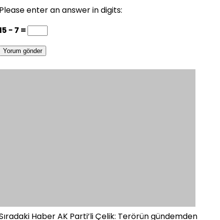
Please enter an answer in digits:
15 − 7 =
Sıradaki Haber
AK Parti’li Çelik: Terörün gündemden