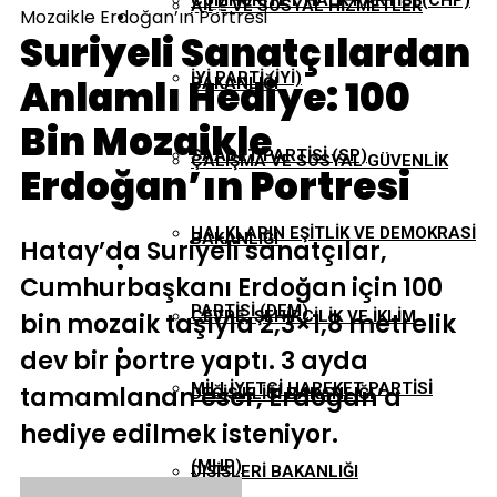
CUMHURIYET HALK PARTISI (CHP)
AILE VE SOSYAL HIZMETLER
Mozaikle Erdoğan’ın Portresi
EKONOMI
Suriyeli Sanatçılardan
İYI PARTI (İYİ)
Anlamlı Hediye: 100
BAKANLIĞI
GÜNDEM
Bin Mozaikle
SAADET PARTISI (SP)
ÇALIŞMA VE SOSYAL GÜVENLIK
Erdoğan’ın Portresi
TBMM
HALKLARIN EŞITLIK VE DEMOKRASI
BAKANLIĞI
Hatay’da Suriyeli sanatçılar,
YEREL YÖNETIMLER
Cumhurbaşkanı Erdoğan için 100
PARTISI (DEM)
ÇEVRE, ŞEHIRCILIK VE İKLIM
bin mozaik taşıyla 2,3×1,8 metrelik
dev bir portre yaptı. 3 ayda
MILLIYETÇI HAREKET PARTISI
tamamlanan eser, Erdoğan’a
DEĞIŞIKLIĞI BAKANLIĞI
hediye edilmek isteniyor.
(MHP)
DIŞIŞLERI BAKANLIĞI