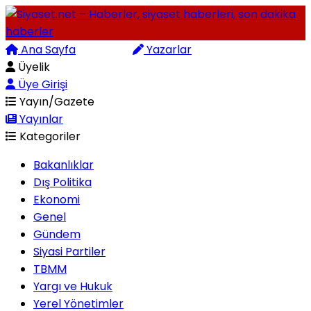
Ana Sayfa
Arama
Yazarlar
Üyelik
Üye Girişi
Yayın/Gazete
Yayınlar
Kategoriler
Bakanlıklar
Dış Politika
Ekonomi
Genel
Gündem
Siyasi Partiler
TBMM
Yargı ve Hukuk
Yerel Yönetimler