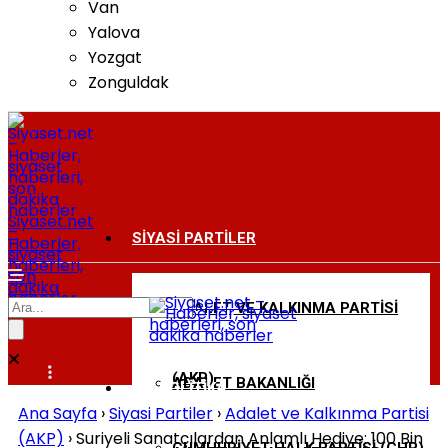
Van
Yalova
Yozgat
Zonguldak
Siyaset.net
–
SIYASI PARTILER
Haberler,
siyaset
haberleri,
son
dakika
haberler
ADALET VE KALKINMA PARTISI
BAKANLIKLAR
(AKP)
ADALET BAKANLIĞI
DIŞ POLITIKA
Ana Sayfa
›
Siyasi Partiler
›
Adalet ve Kalkınma Partisi
(AKP)
›
Suriyeli Sanatçılardan Anlamlı Hediye: 100 Bin