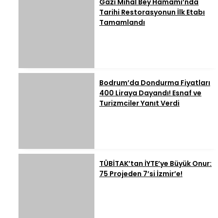
Gazi Mihal Bey Hamamı’nda
Tarihi Restorasyonun İlk Etabı
Tamamlandı
Bodrum’da Dondurma Fiyatları
400 Liraya Dayandı! Esnaf ve
Turizmciler Yanıt Verdi
TÜBİTAK’tan İYTE’ye Büyük Onur:
75 Projeden 7’si İzmir’e!