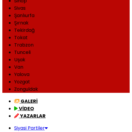
Sinop
Sivas
Şanlıurfa
Şırnak
Tekirdağ
Tokat
Trabzon
Tunceli
Uşak
Van
Yalova
Yozgat
Zonguldak
GALERİ
VİDEO
YAZARLAR
Siyasi Partiler