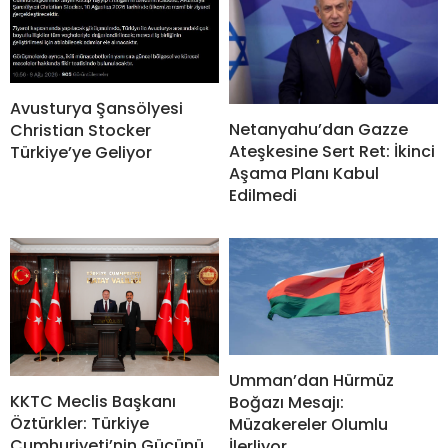
Avusturya Şansölyesi
Netanyahu’dan Gazze
Christian Stocker
Ateşkesine Sert Ret: İkinci
Türkiye’ye Geliyor
Aşama Planı Kabul
Edilmedi
Umman’dan Hürmüz
KKTC Meclis Başkanı
Boğazı Mesajı:
Öztürkler: Türkiye
Müzakereler Olumlu
Cumhuriyeti’nin Gücünü
İlerliyor