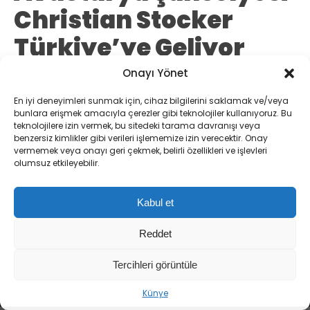
Christian Stocker
Türkiye’ye Geliyor
Onayı Yönet
Avusturya Şansölyesi Christian Stocker,
En iyi deneyimleri sunmak için, cihaz bilgilerini saklamak ve/veya
Cumhurbaşkanı Erdoğan’ın davetiyle
bunlara erişmek amacıyla çerezler gibi teknolojiler kullanıyoruz. Bu
Türkiye’ye geliyor. Görüşmelerde ikili ilişkiler
teknolojilere izin vermek, bu sitedeki tarama davranışı veya
benzersiz kimlikler gibi verileri işlememize izin verecektir. Onay
ve bölgesel meseleler ele alınacak.
vermemek veya onayı geri çekmek, belirli özellikleri ve işlevleri
olumsuz etkileyebilir.
Batuhan Mehmet Aydınlı
TÜM YAZILARI
Kabul et
Giriş: 09-08-2026
Dış Politika
Gündem
Kaynak: DHA
Reddet
Tercihleri görüntüle
Künye