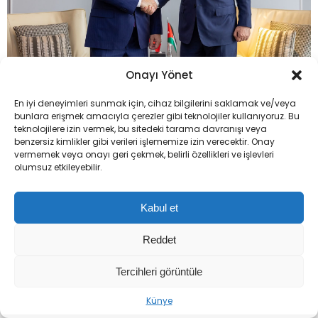
Onayı Yönet
Hakan Fidan, Ürdün’de Kritik Görüşme: Kudüs Zirvesi
Öncesi Safadi ile Amman’da Buluştu
En iyi deneyimleri sunmak için, cihaz bilgilerini saklamak ve/veya
bunlara erişmek amacıyla çerezler gibi teknolojiler kullanıyoruz. Bu
teknolojilere izin vermek, bu sitedeki tarama davranışı veya
YORUMLAR
benzersiz kimlikler gibi verileri işlememize izin verecektir. Onay
vermemek veya onayı geri çekmek, belirli özellikleri ve işlevleri
olumsuz etkileyebilir.
Bir yanıt yazın
Yorum
*
Kabul et
Reddet
Tercihleri görüntüle
Künye
Ad
*
E-posta
*