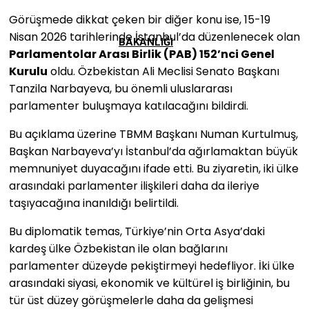
Görüşmede dikkat çeken bir diğer konu ise, 15-19
Nisan 2026 tarihlerinde İstanbul’da düzenlenecek olan
BAKANLIĞI
Parlamentolar Arası Birlik (PAB) 152’nci Genel
Kurulu
oldu. Özbekistan Ali Meclisi Senato Başkanı
Tanzila Narbayeva, bu önemli uluslararası
parlamenter buluşmaya katılacağını bildirdi.
Bu açıklama üzerine TBMM Başkanı Numan Kurtulmuş,
Başkan Narbayeva’yı İstanbul’da ağırlamaktan büyük
memnuniyet duyacağını ifade etti. Bu ziyaretin, iki ülke
arasındaki parlamenter ilişkileri daha da ileriye
taşıyacağına inanıldığı belirtildi.
Bu diplomatik temas, Türkiye’nin Orta Asya’daki
kardeş ülke Özbekistan ile olan bağlarını
parlamenter düzeyde pekiştirmeyi hedefliyor. İki ülke
arasındaki siyasi, ekonomik ve kültürel iş birliğinin, bu
tür üst düzey görüşmelerle daha da gelişmesi