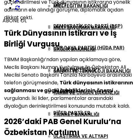
-
güçlendirilmesi ve Türk dünyasının istikrarına yönelik
(DBP)
MILLI EĞITIM BAKANLIĞI
adımların ele alındığı görüşme, diplomatik açıdan
dikkat çekti.
ABONE OL
DEMOKRATIK SOL PARTI (DSP)
MILLI SAVUNMA BAKANLIĞI
Türk Dünyasının İstikrarı ve İş
Birliği Vurgusu
HÜR DAVA PARTISI (HÜDA PAR)
SAĞLIK BAKANLIĞI
TBMM Başkanlığı’ndan yapılan açıklamaya göre,
Meclis Başkanı Numan Kurtulmuş ile Özbekistan Ali
ZAFER PARTISI (ZP)
SANAYI VE TEKNOLOJI BAKANLIĞI
Meclisi Senato Başkanı Tanzila Narbayeva arasındaki
telefon görüşmesinde,
Türk dünyasının istikrarının
sağlanması ve güçlü iş birliklerinin önemi
BAĞIMSIZ
TARIM VE ORMAN BAKANLIĞI
vurgulandı. İki lider, parlamentolar arasındaki
diyaloğun derinleştirilmesi konusunda mutabık kaldı.
DIĞER PARTILER
TICARET BAKANLIĞI
2026’daki PAB Genel Kurulu’na
Özbekistan Katılımı
ULAŞTIRMA VE ALTYAPI