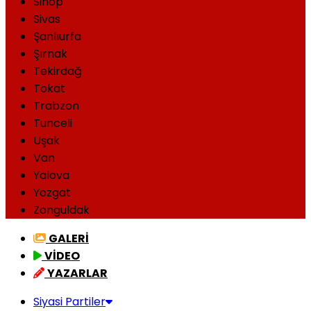
Sinop
Sivas
Şanlıurfa
Şırnak
Tekirdağ
Tokat
Trabzon
Tunceli
Uşak
Van
Yalova
Yozgat
Zonguldak
GALERİ
VİDEO
YAZARLAR
Siyasi Partiler