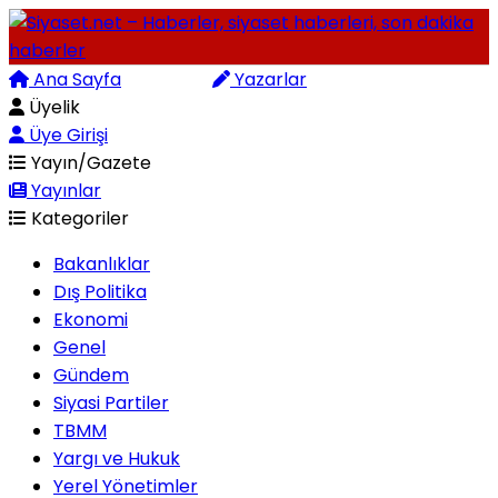
Ana Sayfa
Arama
Yazarlar
Üyelik
Üye Girişi
Yayın/Gazete
Yayınlar
Kategoriler
Bakanlıklar
Dış Politika
Ekonomi
Genel
Gündem
Siyasi Partiler
TBMM
Yargı ve Hukuk
Yerel Yönetimler