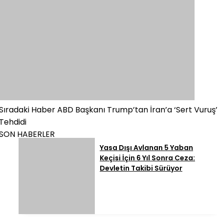
Sıradaki Haber
ABD Başkanı Trump’tan İran’a ‘Sert Vuruş’
Tehdidi
SON HABERLER
Yasa Dışı Avlanan 5 Yaban
Keçisi İçin 6 Yıl Sonra Ceza:
Devletin Takibi Sürüyor