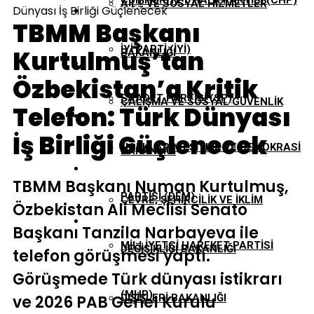
CUMHURIYET HALK PARTISI (CHP)
AILE VE SOSYAL HIZMETLER
Dünyası İş Birliği Güçlenecek
EKONOMI
TBMM Başkanı
İYI PARTI (İYİ)
Kurtulmuş’tan
BAKANLIĞI
GÜNDEM
Özbekistan’a Kritik
SAADET PARTISI (SP)
ÇALIŞMA VE SOSYAL GÜVENLIK
Telefon: Türk Dünyası
TBMM
İş Birliği Güçlenecek
HALKLARIN EŞITLIK VE DEMOKRASI
BAKANLIĞI
YEREL YÖNETIMLER
TBMM Başkanı Numan Kurtulmuş,
PARTISI (DEM)
ÇEVRE, ŞEHIRCILIK VE İKLIM
Özbekistan Ali Meclisi Senato
Başkanı Tanzila Narbayeva ile
MILLIYETÇI HAREKET PARTISI
DEĞIŞIKLIĞI BAKANLIĞI
telefon görüşmesi yaptı.
Görüşmede Türk dünyası istikrarı
(MHP)
ve 2026 PAB Genel Kurulu
DIŞIŞLERI BAKANLIĞI