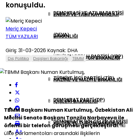
konuşuldu.
DEMOKRASI VE ATILIM PARTISI
ENERJI VE TABII KAYNAKLAR
Meriç Kepeci
(DEVA)
TÜM YAZILARI
BAKANLIĞI
Giriş: 31-03-2026
Kaynak: DHA
YENIDEN REFAH PARTISI (YRP)
GENÇLIK VE SPOR BAKANLIĞI
Dış Politika
Dışişleri Bakanlığı
TBMM
TÜRKIYE İŞÇI PARTISI (TİP)
HAZINE VE MALIYE BAKANLIĞI
DEMOKRAT PARTI (DP)
İÇIŞLERI BAKANLIĞI
TBMM Başkanı Numan Kurtulmuş, Özbekistan Ali
Meclisi Senato Başkanı Tanzila Narbayeva ile
DEMOKRATIK BÖLGELER PARTISI
KÜLTÜR VE TURIZM BAKANLIĞI
önemli bir telefon görüşmesi gerçekleştirdi.
İki
+
ülke parlamentoları arasındaki ilişkilerin