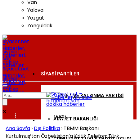
Van
Yalova
Yozgat
Zonguldak
Siyaset.net
–
SIYASI PARTILER
Haberler,
siyaset
haberleri,
son
dakika
haberler
ADALET VE KALKINMA PARTISI
BAKANLIKLAR
(AKP)
ADALET BAKANLIĞI
DIŞ POLITIKA
Ana Sayfa
›
Dış Politika
›
TBMM Başkanı
Kurtulmuş’tan Özbekistan’a Kritik Telefon: Türk