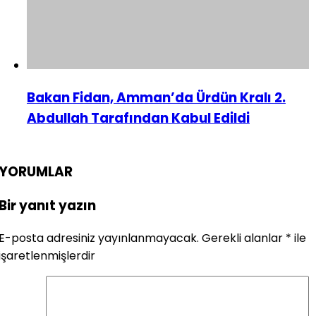
Bakan Fidan, Amman’da Ürdün Kralı 2.
Abdullah Tarafından Kabul Edildi
YORUMLAR
Bir yanıt yazın
E-posta adresiniz yayınlanmayacak.
Gerekli alanlar
*
ile
işaretlenmişlerdir