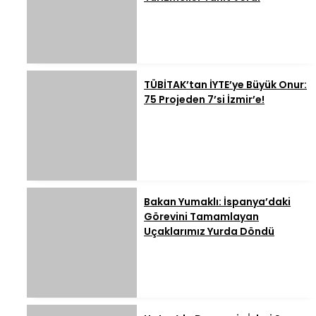
TÜBİTAK’tan İYTE’ye Büyük Onur:
75 Projeden 7’si İzmir’e!
Bakan Yumaklı: İspanya’daki
Görevini Tamamlayan
Uçaklarımız Yurda Döndü