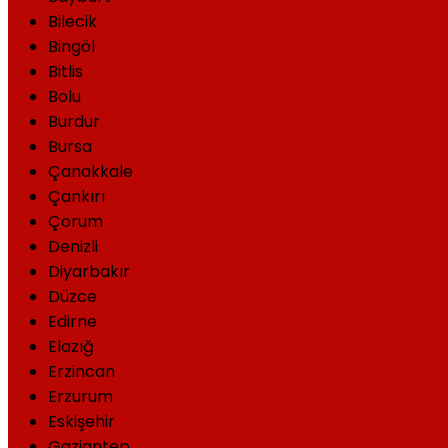
Bilecik
Bingöl
Bitlis
Bolu
Burdur
Bursa
Çanakkale
Çankırı
Çorum
Denizli
Diyarbakır
Düzce
Edirne
Elazığ
Erzincan
Erzurum
Eskişehir
Gaziantep