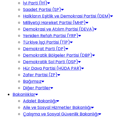
İyi Parti (İYİ)
Saadet Partisi (SP)
Halkların Eşitlik ve Demokrasi Partisi (DEM)
Milliyetçi Hareket Partisi (MHP)
Demokrasi ve Atılım Partisi (DEVA)
Yeniden Refah Partisi (YRP)
Türkiye İşçi Partisi (TİP)
Demokrat Parti (DP)
Demokratik Bölgeler Partisi (DBP)
Demokratik Sol Parti (DSP)
Hür Dava Partisi (HÜDA PAR)
Zafer Partisi (ZP)
Bağımsız
Diğer Partiler
Bakanlıklar
Adalet Bakanlığı
Aile ve Sosyal Hizmetler Bakanlığı
Çalışma ve Sosyal Güvenlik Bakanlığı