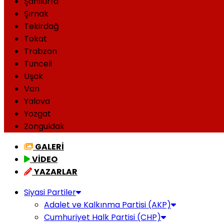
Şanlıurfa
Şırnak
Tekirdağ
Tokat
Trabzon
Tunceli
Uşak
Van
Yalova
Yozgat
Zonguldak
GALERİ
VİDEO
YAZARLAR
Siyasi Partiler
Adalet ve Kalkınma Partisi (AKP)
Cumhuriyet Halk Partisi (CHP)