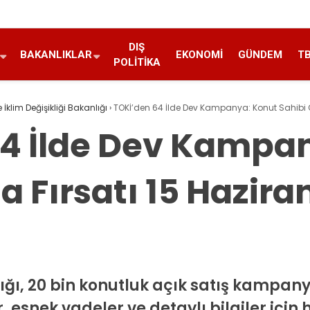
DIŞ
BAKANLIKLAR
EKONOMI
GÜNDEM
T
POLITIKA
e İklim Değişikliği Bakanlığı
›
TOKİ’den 64 İlde Dev Kampanya: Konut Sahibi O
64 İlde Dev Kampa
a Fırsatı 15 Hazira
tığı, 20 bin konutluk açık satış kampan
, esnek vadeler ve detaylı bilgiler için