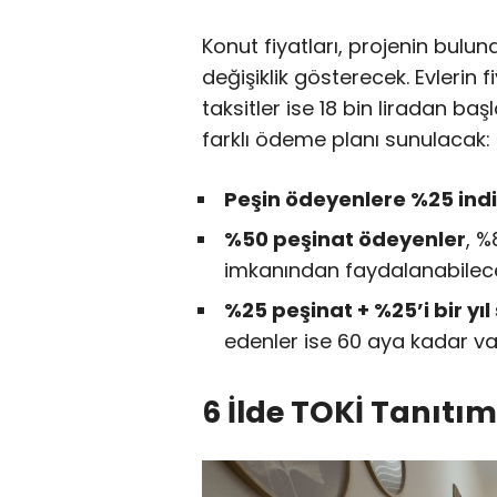
Konut fiyatları, projenin bul
değişiklik gösterecek. Evlerin f
taksitler ise 18 bin liradan baş
farklı ödeme planı sunulacak:
Peşin ödeyenlere %25 ind
%50 peşinat ödeyenler
, %
imkanından faydalanabilec
%25 peşinat + %25’i bir y
edenler ise 60 aya kadar v
6 İlde TOKİ Tanıtım