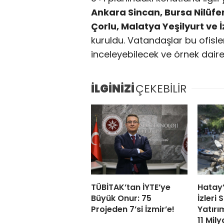
Ankara Sincan, Bursa Nilüf
Çorlu, Malatya Yeşilyurt ve 
kuruldu. Vatandaşlar bu ofisle
inceleyebilecek ve örnek daire
İLGİNİZİ
ÇEKEBİLİR
TÜBİTAK’tan İYTE’ye
Hatay
Büyük Onur: 75
İzleri 
Projeden 7’si İzmir’e!
Yatırım
11 Mily