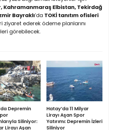
er, Kahramanmaraş Elbistan, Tekirdağ
İzmir Bayraklı
’da
TOKİ tanıtım ofisleri
ri ziyaret ederek ödeme planlarını
leri görebilecek.
’da Depremin
Hatay’da 11 Milyar
Spor
Lirayı Aşan Spor
larıyla Siliniyor:
Yatırımı: Depremin İzleri
ar Lirayı Aşan
Siliniyor