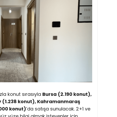
a konut sırasıyla
Bursa (2.190 konut),
ay (1.238 konut), Kahramanmaraş
.000 konut)
’da satışa sunulacak. 2+1 ve
 yüz yüze bilgi almak isteyenler için