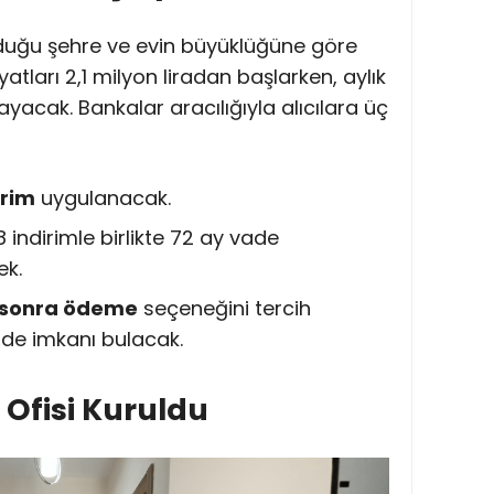
unduğu şehre ve evin büyüklüğüne göre
iyatları 2,1 milyon liradan başlarken, aylık
layacak. Bankalar aracılığıyla alıcılara üç
irim
uygulanacak.
8 indirimle birlikte 72 ay vade
ek.
ıl sonra ödeme
seçeneğini tercih
ade imkanı bulacak.
 Ofisi Kuruldu