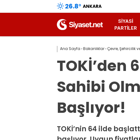
26.8
°
ANKARA
SIYASI
PARTILER
Ana Sayfa
›
Bakanlıklar
›
Çevre, Şehircilik v
TOKİ’den 
Sahibi Olm
Başlıyor!
TOKİ’nin 64 ilde başlat
başlıyor. Uygun fiyatlar