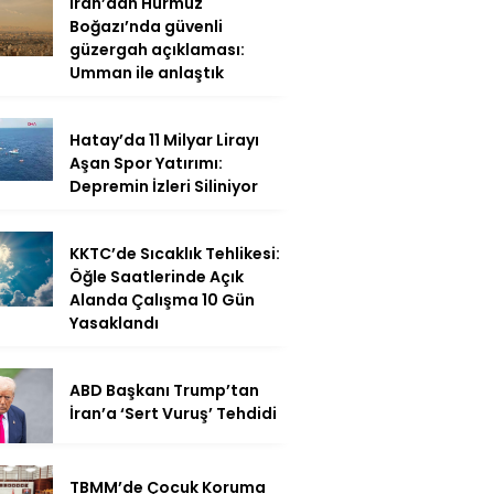
İran’dan Hürmüz
Boğazı’nda güvenli
güzergah açıklaması:
Umman ile anlaştık
Hatay’da 11 Milyar Lirayı
Aşan Spor Yatırımı:
Depremin İzleri Siliniyor
KKTC’de Sıcaklık Tehlikesi:
Öğle Saatlerinde Açık
Alanda Çalışma 10 Gün
Yasaklandı
ABD Başkanı Trump’tan
İran’a ‘Sert Vuruş’ Tehdidi
TBMM’de Çocuk Koruma