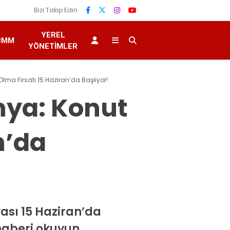
Bizi Takip Edin
YEREL
BMM
YÖNETIMLER
lma Fırsatı 15 Haziran’da Başlıyor!
nya: Konut
n’da
yası 15 Haziran’da
 haberi okuyun.