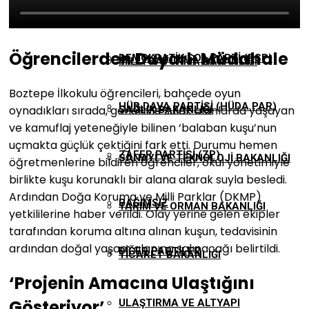
(DBP)
MILLI EĞITIM BAKANLIĞI
Öğrencilerden Duyarlı Müdahale
DEMOKRATIK SOL PARTI (DSP)
MILLI SAVUNMA BAKANLIĞI
Boztepe İlkokulu öğrencileri, bahçede oyun
HÜR DAVA PARTISI (HÜDA PAR)
oynadıkları sırada, genellikle sulak alanlarda yaşayan
SAĞLIK BAKANLIĞI
ve kamuflaj yeteneğiyle bilinen ‘balaban kuşu’nun
uçmakta güçlük çektiğini fark etti. Durumu hemen
ZAFER PARTISI (ZP)
SANAYI VE TEKNOLOJI BAKANLIĞI
öğretmenlerine bildiren öğrenciler, okul yönetimiyle
birlikte kuşu korunaklı bir alana alarak suyla besledi.
Ardından Doğa Koruma ve Milli Parklar (DKMP)
BAĞIMSIZ
TARIM VE ORMAN BAKANLIĞI
yetkililerine haber verildi. Olay yerine gelen ekipler
tarafından koruma altına alınan kuşun, tedavisinin
ardından doğal yaşam alanına salınacağı belirtildi.
DIĞER PARTILER
TICARET BAKANLIĞI
‘Projenin Amacına Ulaştığını
Gösteriyor’
ULAŞTIRMA VE ALTYAPI