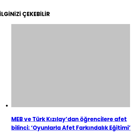
İLGİNİZİ
ÇEKEBİLİR
MEB ve Türk Kızılay’dan öğrencilere afet
bilinci: ‘Oyunlarla Afet Farkındalık Eğitimi’