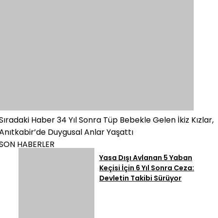
Sıradaki Haber
34 Yıl Sonra Tüp Bebekle Gelen İkiz Kızlar,
Anıtkabir’de Duygusal Anlar Yaşattı
SON HABERLER
Yasa Dışı Avlanan 5 Yaban
Keçisi İçin 6 Yıl Sonra Ceza:
Devletin Takibi Sürüyor