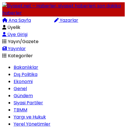
Ana Sayfa
Arama
Yazarlar
Üyelik
Üye Girişi
Yayın/Gazete
Yayınlar
Kategoriler
Bakanlıklar
Dış Politika
Ekonomi
Genel
Gündem
Siyasi Partiler
TBMM
Yargı ve Hukuk
Yerel Yönetimler