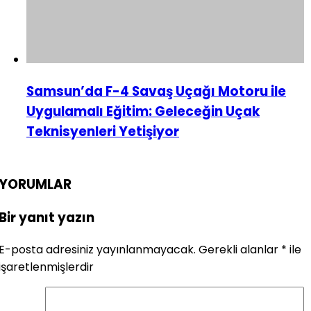
Samsun’da F-4 Savaş Uçağı Motoru ile
Uygulamalı Eğitim: Geleceğin Uçak
Teknisyenleri Yetişiyor
YORUMLAR
Bir yanıt yazın
E-posta adresiniz yayınlanmayacak.
Gerekli alanlar
*
ile
işaretlenmişlerdir