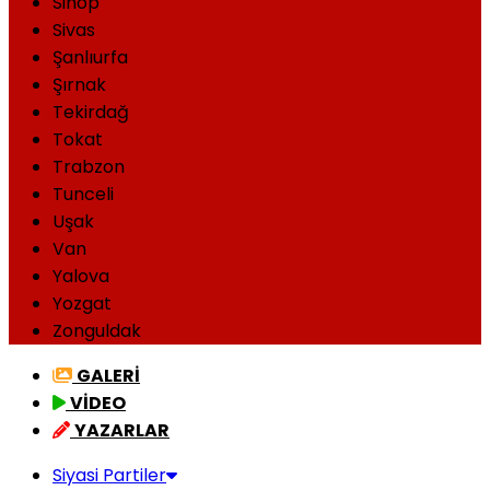
Sinop
Sivas
Şanlıurfa
Şırnak
Tekirdağ
Tokat
Trabzon
Tunceli
Uşak
Van
Yalova
Yozgat
Zonguldak
GALERİ
VİDEO
YAZARLAR
Siyasi Partiler