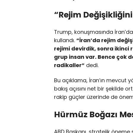
“Rejim Değişikliğini
Trump, konuşmasında İran’daki 
kullandı.
“İran’da rejim değişi
rejimi devirdik, sonra ikinci 
grup insan var. Bence çok 
radikaller”
dedi.
Bu açıklama, İran’ın mevcut 
bakış açısını net bir şekilde o
rakip güçler üzerinde de öneml
Hürmüz Boğazı Mesa
ABD Başkanı, stratejik önem