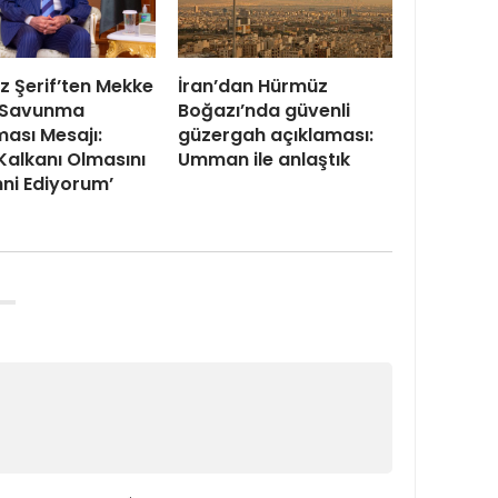
 Şerif’ten Mekke
İran’dan Hürmüz
 Savunma
Boğazı’nda güvenli
ası Mesajı:
güzergah açıklaması:
 Kalkanı Olmasını
Umman ile anlaştık
ni Ediyorum’