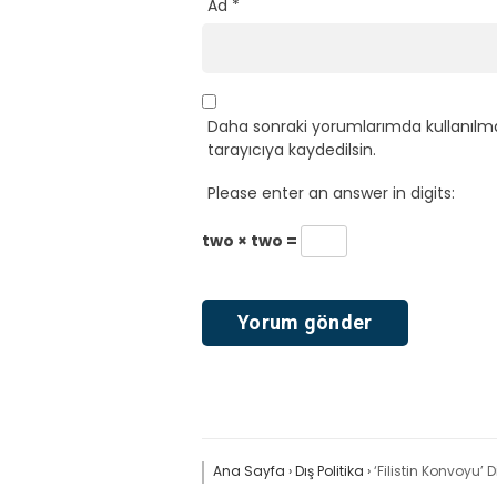
Ad
*
Daha sonraki yorumlarımda kullanılma
tarayıcıya kaydedilsin.
Please enter an answer in digits:
two × two =
Ana Sayfa
›
Dış Politika
›
‘Filistin Konvoyu’