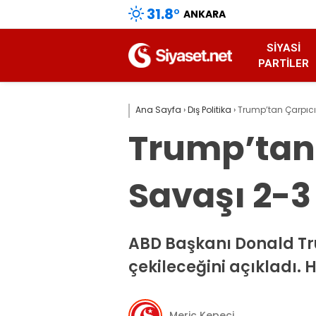
31.8
°
ANKARA
SIYASI
PARTILER
Ana Sayfa
›
Dış Politika
›
Trump’tan Çarpıcı 
Trump’tan 
Savaşı 2-3 
ABD Başkanı Donald Tru
çekileceğini açıkladı.
Meriç Kepeci