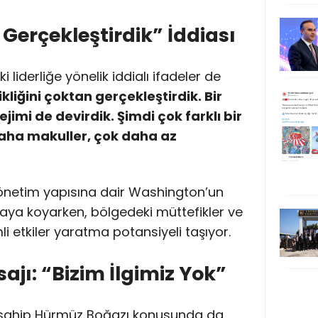
 Gerçekleştirdik” İddiası
liderliğe yönelik iddialı ifadeler de
kliğini çoktan gerçekleştirdik. Bir
rejimi de devirdik. Şimdi çok farklı bir
daha makuller, çok daha az
yönetim yapısına dair Washington’un
rtaya koyarken, bölgedeki müttefikler ve
i etkiler yaratma potansiyeli taşıyor.
jı: “Bizim İlgimiz Yok”
e sahip Hürmüz Boğazı konusunda da