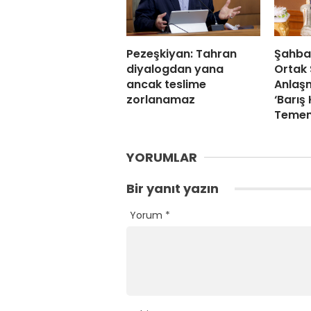
Pezeşkiyan: Tahran
Şahbaz
diyalogdan yana
Ortak
ancak teslime
Anlaşm
zorlanamaz
‘Barış
Temen
YORUMLAR
Bir yanıt yazın
Yorum
*