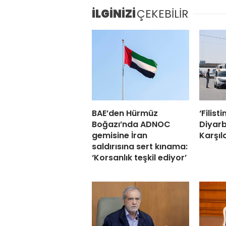
İLGİNİZİ
ÇEKEBİLİR
BAE’den Hürmüz
‘Filist
Boğazı’nda ADNOC
Diyarb
gemisine İran
Karşıl
saldırısına sert kınama:
‘Korsanlık teşkil ediyor’