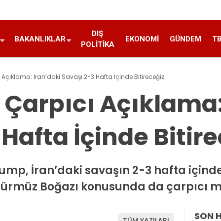
DIŞ
BAKANLIKLAR
EKONOMI
GÜNDEM
T
POLITIKA
Açıklama: İran’daki Savaşı 2-3 Hafta İçinde Bitireceğiz
Çarpıcı Açıklama:
Hafta İçinde Bitir
mp, İran’daki savaşın 2-3 hafta içinde
 Hürmüz Boğazı konusunda da çarpıcı me
SON 
TÜM YAZILARI