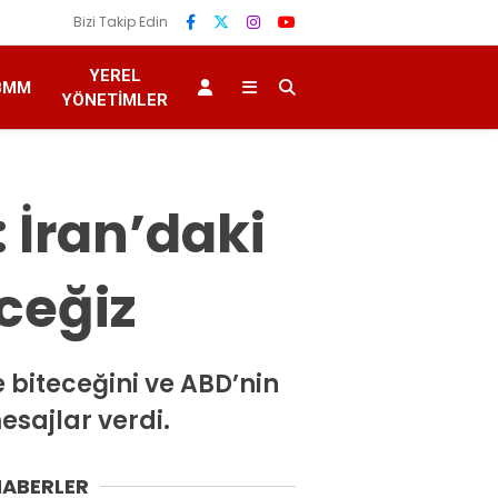
Bizi Takip Edin
YEREL
BMM
YÖNETIMLER
 İran’daki
eceğiz
 biteceğini ve ABD’nin
sajlar verdi.
HABERLER