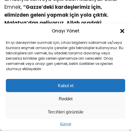
Emnek,
“Gazze’deki kardeşlerimiz için,
elimizden geleni yapmak için yola çıktık.
Malatya’dan geliyoruz. Allah oradaki
kardeşlerimize yardım etsin. Buradaki
Onayı Yönet
kardeşlerimize de bir şuur, bilinç nasip etsin.
En iyi deneyimleri sunmak için, cihaz bilgilerini saklamak ve/veya
Boykota devam edeceğiz. Elimizden gelen ne
bunlara erişmek amacıyla çerezler gibi teknolojiler kullanıyoruz. Bu
teknolojilere izin vermek, bu sitedeki tarama davranışı veya
ise yapacağız. Allah onların yardımcısı olsun”
benzersiz kimlikler gibi verileri işlememize izin verecektir. Onay
dedi.
vermemek veya onayı geri çekmek, belirli özellikleri ve işlevleri
olumsuz etkileyebilir.
Kabul et
Reddet
Tercihleri görüntüle
Sıradaki Haber
Künye
İran Dışişleri Bakanı Arakçi: Silahlı kuvvetlerimiz dünyanın en pahalı ordusuna karşı gücünü gösterdi