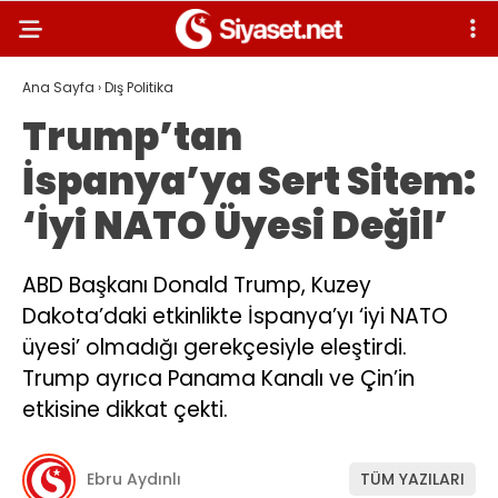
Ana Sayfa
›
Dış Politika
Trump’tan
İspanya’ya Sert Sitem:
‘İyi NATO Üyesi Değil’
ABD Başkanı Donald Trump, Kuzey
Dakota’daki etkinlikte İspanya’yı ‘iyi NATO
üyesi’ olmadığı gerekçesiyle eleştirdi.
Trump ayrıca Panama Kanalı ve Çin’in
etkisine dikkat çekti.
Ebru Aydınlı
TÜM YAZILARI