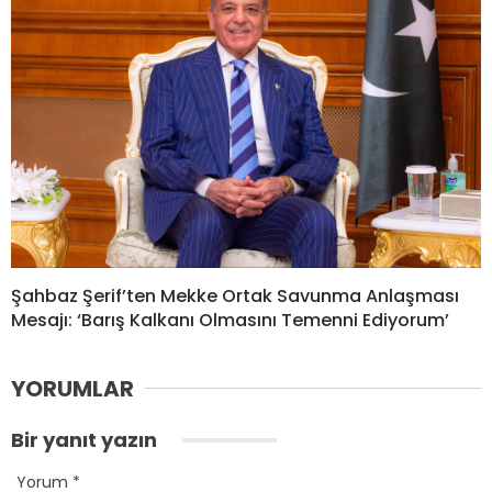
Şahbaz Şerif’ten Mekke Ortak Savunma Anlaşması
Mesajı: ‘Barış Kalkanı Olmasını Temenni Ediyorum’
YORUMLAR
Bir yanıt yazın
Yorum
*