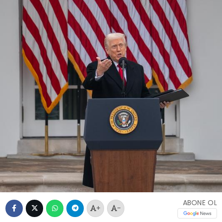
ABONE OL
+
-