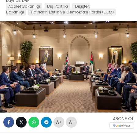
Kaynak: DHA
Adalet Bakanlığı
Dış Politika
Dışişleri
Bakanlığı
Halkların Eşitlik ve Demokrasi Partisi (DEM)
ABONE OL
+
-