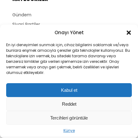
Gündem
Siyasi Partiler
Onayı Yönet
Bakanlıklar
TBMM
En iyi deneyimleri sunmak için, cihaz bilgilerini saklamak ve/veya
bunlara erişmek amacıyla çerezler gibi teknolojiler kullanıyoruz. Bu
Ekonomi
teknolojilere izin vermek, bu sitedeki tarama davranışı veya
benzersiz kimlikler gibi verileri işlememize izin verecektir. Onay
Dış Politika
vermemek veya onayı geri çekmek, belirli özellikleri ve işlevleri
Yargı ve Hukuk
olumsuz etkileyebilir.
Yerel Yönetimler
Kabul et
SERVİSLER
Reddet
Nöbetçi Eczaneler
Tercihleri görüntüle
Hava Durumu
HAKKIMIZDA
Künye