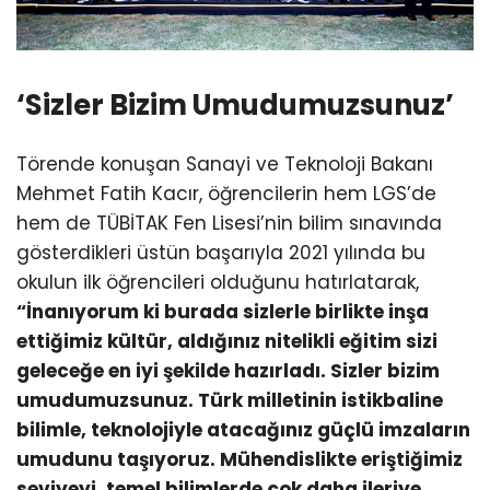
‘Sizler Bizim Umudumuzsunuz’
Törende konuşan Sanayi ve Teknoloji Bakanı
Mehmet Fatih Kacır, öğrencilerin hem LGS’de
hem de TÜBİTAK Fen Lisesi’nin bilim sınavında
gösterdikleri üstün başarıyla 2021 yılında bu
okulun ilk öğrencileri olduğunu hatırlatarak,
“İnanıyorum ki burada sizlerle birlikte inşa
ettiğimiz kültür, aldığınız nitelikli eğitim sizi
geleceğe en iyi şekilde hazırladı. Sizler bizim
umudumuzsunuz. Türk milletinin istikbaline
bilimle, teknolojiyle atacağınız güçlü imzaların
umudunu taşıyoruz. Mühendislikte eriştiğimiz
seviyeyi, temel bilimlerde çok daha ileriye