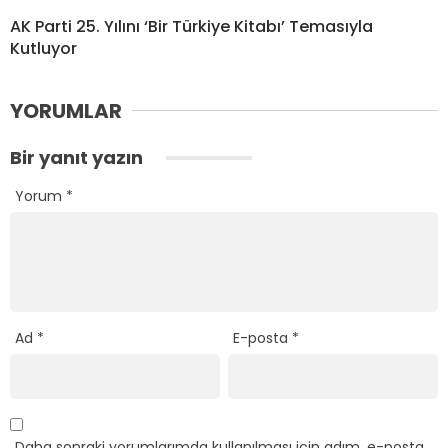
AK Parti 25. Yılını ‘Bir Türkiye Kitabı’ Temasıyla
Kutluyor
YORUMLAR
Bir yanıt yazın
Yorum
*
Ad
*
E-posta
*
Daha sonraki yorumlarımda kullanılması için adım, e-posta