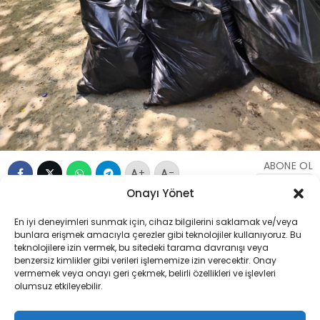
ABONE OL
+
-
Onayı Yönet
Tarım ve Orman Bakanlığı Doğa Koruma ve Milli
En iyi deneyimleri sunmak için, cihaz bilgilerini saklamak ve/veya
bunlara erişmek amacıyla çerezler gibi teknolojiler kullanıyoruz. Bu
Parklar (DKMP) Genel Müdürlüğü ekipleri,
teknolojilere izin vermek, bu sitedeki tarama davranışı veya
İstanbul’un gözde doğal alanlarından Belgrad
benzersiz kimlikler gibi verileri işlememize izin verecektir. Onay
vermemek veya onayı geri çekmek, belirli özellikleri ve işlevleri
Ormanı’nda kapsamlı bir temizlik çalışması
olumsuz etkileyebilir.
gerçekleştirdi. Ekipler, kontrolsüz alanlara izinsiz
girişler sonucu biriken çöp ve atıkları toplayarak