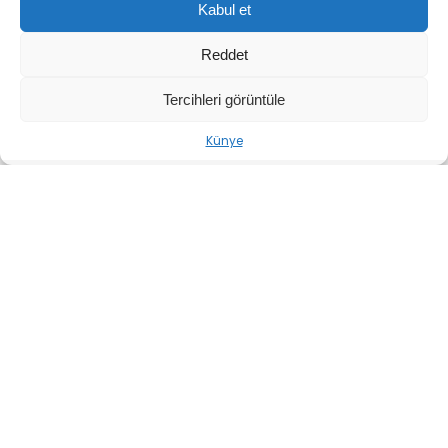
Kabul et
doğanın korunması için önemli bir adım attı.
Reddet
Tercihleri görüntüle
Künye