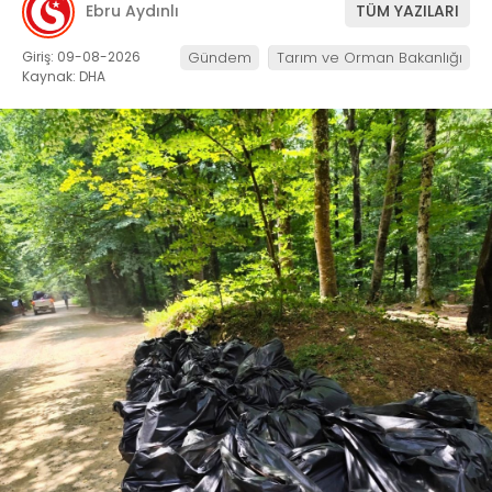
Ebru Aydınlı
TÜM YAZILARI
Giriş: 09-08-2026
Gündem
Tarım ve Orman Bakanlığı
Kaynak: DHA