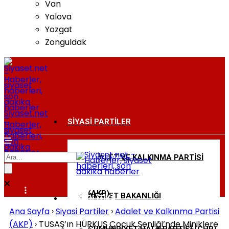
Van
Yalova
Yozgat
Zonguldak
Siyaset.net
–
SIYASI PARTILER
Haberler,
siyaset
haberleri,
son
dakika
haberler
ADALET VE KALKINMA PARTISI
BAKANLIKLAR
(AKP)
ADALET BAKANLIĞI
DIŞ POLITIKA
Ana Sayfa
›
Siyasi Partiler
›
Adalet ve Kalkınma Partisi
(AKP)
›
TUSAŞ’ın HÜRKUŞ Çocuk Şenliği’nde Miniklere