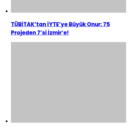
TÜBİTAK’tan İYTE’ye Büyük Onur: 75
Projeden 7’si İzmir’e!