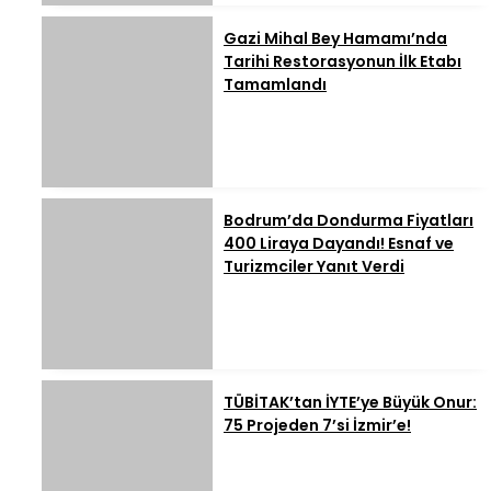
Gazi Mihal Bey Hamamı’nda
Tarihi Restorasyonun İlk Etabı
Tamamlandı
Bodrum’da Dondurma Fiyatları
400 Liraya Dayandı! Esnaf ve
Turizmciler Yanıt Verdi
TÜBİTAK’tan İYTE’ye Büyük Onur:
75 Projeden 7’si İzmir’e!