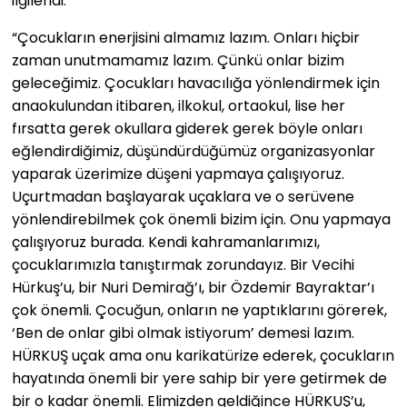
ilgilendi.
“Çocukların enerjisini almamız lazım. Onları hiçbir
zaman unutmamamız lazım. Çünkü onlar bizim
geleceğimiz. Çocukları havacılığa yönlendirmek için
anaokulundan itibaren, ilkokul, ortaokul, lise her
fırsatta gerek okullara giderek gerek böyle onları
eğlendirdiğimiz, düşündürdüğümüz organizasyonlar
yaparak üzerimize düşeni yapmaya çalışıyoruz.
Uçurtmadan başlayarak uçaklara ve o serüvene
yönlendirebilmek çok önemli bizim için. Onu yapmaya
çalışıyoruz burada. Kendi kahramanlarımızı,
çocuklarımızla tanıştırmak zorundayız. Bir Vecihi
Hürkuş’u, bir Nuri Demirağ’ı, bir Özdemir Bayraktar’ı
çok önemli. Çocuğun, onların ne yaptıklarını görerek,
‘Ben de onlar gibi olmak istiyorum’ demesi lazım.
HÜRKUŞ uçak ama onu karikatürize ederek, çocukların
hayatında önemli bir yere sahip bir yere getirmek de
bir o kadar önemli. Elimizden geldiğince HÜRKUŞ’u,