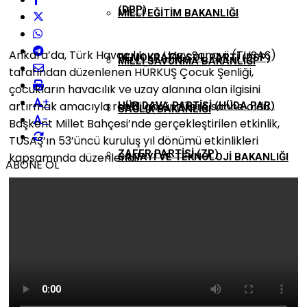
(DBP)
MILLI EĞITIM BAKANLIĞI
Ankara’da, Türk Havacılık ve Uzay Sanayii (TUSAŞ)
DEMOKRATIK SOL PARTI (DSP)
MILLI SAVUNMA BAKANLIĞI
tarafından düzenlenen HÜRKUŞ Çocuk Şenliği,
çocukların havacılık ve uzay alanına olan ilgisini
+
artırmak amacıyla renkli görüntülere sahne oldu.
HÜR DAVA PARTISI (HÜDA PAR)
SAĞLIK BAKANLIĞI
-
Başkent Millet Bahçesi’nde gerçekleştirilen etkinlik,
TUSAŞ’ın 53’üncü kuruluş yıl dönümü etkinlikleri
ZAFER PARTISI (ZP)
kapsamında düzenlendi.
SANAYI VE TEKNOLOJI BAKANLIĞI
ABONE OL
BAĞIMSIZ
TARIM VE ORMAN BAKANLIĞI
DIĞER PARTILER
TICARET BAKANLIĞI
ULAŞTIRMA VE ALTYAPI