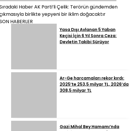
Sıradaki Haber
AK Parti’li Çelik: Terörün gündemden
çıkmasıyla birlikte yepyeni bir iklim doğacaktır
SON HABERLER
Yasa Dışı Avlanan 5 Yaban
Keçisi İçin 6 Yıl Sonra Ceza:
Devletin Takibi Sürüyor
Ar-Ge harcamaları rekor kırdı:
2025’te 253,5 milyar TL, 2026’da
308,5 milyar TL
Gazi Mihal Bey Hamamı’nda