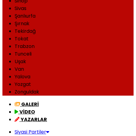
Sinop
Sivas
Şanlıurfa
Şırnak
Tekirdağ
Tokat
Trabzon
Tunceli
Uşak
Van
Yalova
Yozgat
Zonguldak
GALERİ
VİDEO
YAZARLAR
Siyasi Partiler