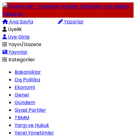
Ana Sayfa
Arama
Yazarlar
Üyelik
Üye Girişi
Yayın/Gazete
Yayınlar
Kategoriler
Bakanlıklar
Dış Politika
Ekonomi
Genel
Gündem
Siyasi Partiler
TBMM
Yargı ve Hukuk
Yerel Yönetimler