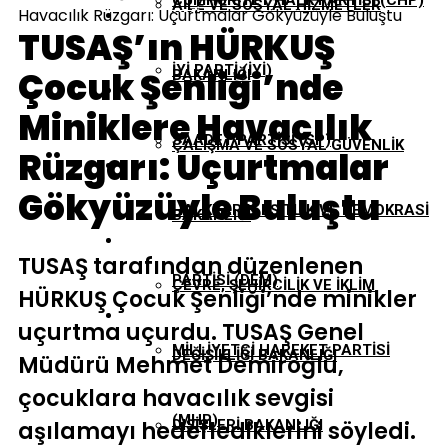
CUMHURIYET HALK PARTISI (CHP)
AILE VE SOSYAL HIZMETLER
Havacılık Rüzgarı: Uçurtmalar Gökyüzüyle Buluştu
EKONOMI
TUSAŞ’ın HÜRKUŞ
İYI PARTI (İYİ)
Çocuk Şenliği’nde
BAKANLIĞI
GÜNDEM
Miniklere Havacılık
SAADET PARTISI (SP)
ÇALIŞMA VE SOSYAL GÜVENLIK
Rüzgarı: Uçurtmalar
TBMM
Gökyüzüyle Buluştu
HALKLARIN EŞITLIK VE DEMOKRASI
BAKANLIĞI
YEREL YÖNETIMLER
TUSAŞ tarafından düzenlenen
PARTISI (DEM)
ÇEVRE, ŞEHIRCILIK VE İKLIM
HÜRKUŞ Çocuk Şenliği’nde minikler
uçurtma uçurdu. TUSAŞ Genel
MILLIYETÇI HAREKET PARTISI
DEĞIŞIKLIĞI BAKANLIĞI
Müdürü Mehmet Demiroğlu,
çocuklara havacılık sevgisi
(MHP)
aşılamayı hedeflediklerini söyledi.
DIŞIŞLERI BAKANLIĞI