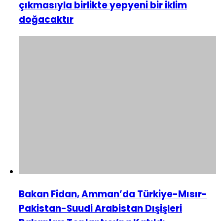
çıkmasıyla birlikte yepyeni bir iklim
doğacaktır
Bakan Fidan, Amman’da Türkiye-Mısır-
Pakistan-Suudi Arabistan Dışişleri