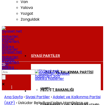
Van
Yalova
Yozgat
Zonguldak
Siyaset.net
–
SIYASI PARTILER
Haberler,
siyaset
haberleri,
son
dakika
haberler
ADALET VE KALKINMA PARTISI
BAKANLIKLAR
(AKP)
ADALET BAKANLIĞI
DIŞ POLITIKA
Ana Sayfa
›
Siyasi Partiler
›
Adalet ve Kalkınma Partisi
(AKP)
›
Üsküdar Belediyesi’nden Hamilelere ve