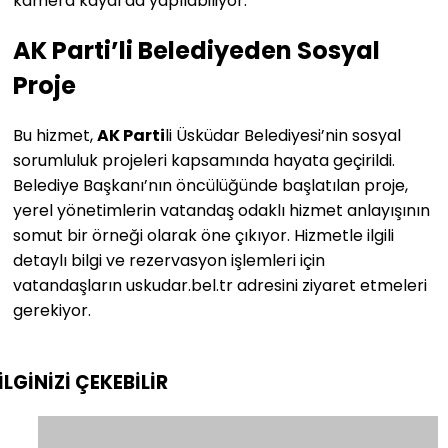
kamera kaydı da yapılabiliyor.
AK Parti’li Belediyeden Sosyal
Proje
Bu hizmet,
AK Parti
li Üsküdar Belediyesi’nin sosyal
sorumluluk projeleri kapsamında hayata geçirildi.
Belediye Başkanı’nın öncülüğünde başlatılan proje,
yerel yönetimlerin vatandaş odaklı hizmet anlayışının
somut bir örneği olarak öne çıkıyor. Hizmetle ilgili
detaylı bilgi ve rezervasyon işlemleri için
vatandaşların uskudar.bel.tr adresini ziyaret etmeleri
gerekiyor.
İLGİNİZİ
ÇEKEBİLİR