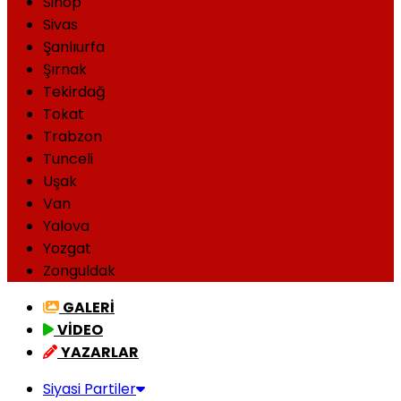
Sinop
Sivas
Şanlıurfa
Şırnak
Tekirdağ
Tokat
Trabzon
Tunceli
Uşak
Van
Yalova
Yozgat
Zonguldak
GALERİ
VİDEO
YAZARLAR
Siyasi Partiler