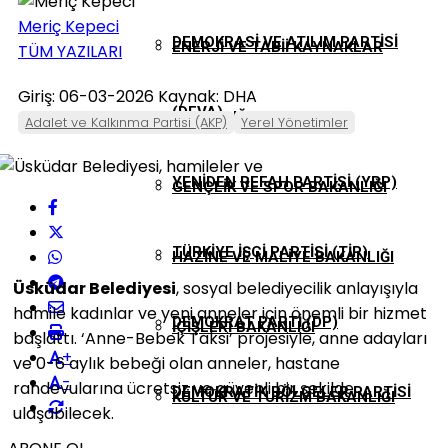
Meriç Kepeci
DEMOKRASI VE ATILIM PARTISI
ENERJI VE TABII KAYNAKLAR
TÜM YAZILARI
Giriş: 06-03-2026
Kaynak: DHA
(DEVA)
BAKANLIĞI
Adalet ve Kalkınma Partisi (AKP)
Yerel Yönetimler
YENIDEN REFAH PARTISI (YRP)
GENÇLIK VE SPOR BAKANLIĞI
TÜRKIYE İŞÇI PARTISI (TİP)
HAZINE VE MALIYE BAKANLIĞI
Üsküdar Belediyesi
, sosyal belediyecilik anlayışıyla
hamile kadınlar ve yeni anneler için önemli bir hizmet
DEMOKRAT PARTI (DP)
İÇIŞLERI BAKANLIĞI
başlattı. ‘Anne-Bebek Taksi’ projesiyle, anne adayları
+
ve 0-6 aylık bebeği olan anneler, hastane
-
randevularına ücretsiz ve güvenli bir şekilde
DEMOKRATIK BÖLGELER PARTISI
KÜLTÜR VE TURIZM BAKANLIĞI
ulaşabilecek.