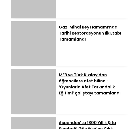
Gazi Mihal Bey Hamamı’nda
Tarihi Restorasyonun İlk Etabı
Tamamlandı
MEB ve Türk Kızılay’dan
öğrencilere afet bilinci:
‘Oyunlarla Afet Farkındalık
Eğitimi’ çalıştayı tamamlandı
Aspendos’ta 1800 Yıllık Şifa
Sembolü Gün Yüzüne Çıktı: