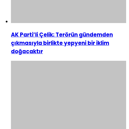
AK Parti’li Çelik: Terörün gündemden
çıkmasıyla birlikte yepyeni bir iklim
doğacaktır