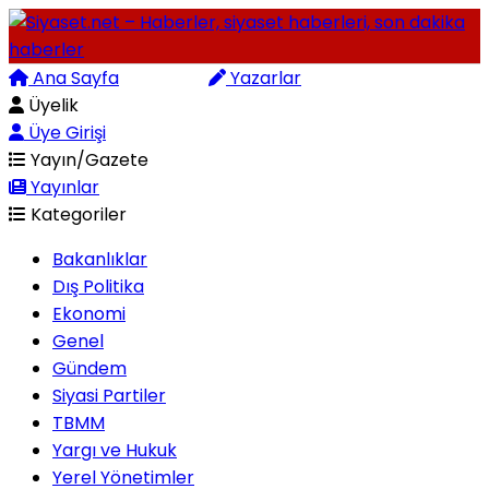
Ana Sayfa
Arama
Yazarlar
Üyelik
Üye Girişi
Yayın/Gazete
Yayınlar
Kategoriler
Bakanlıklar
Dış Politika
Ekonomi
Genel
Gündem
Siyasi Partiler
TBMM
Yargı ve Hukuk
Yerel Yönetimler