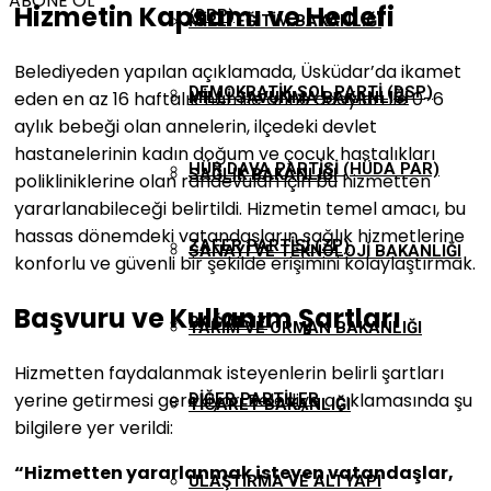
ABONE OL
Hizmetin Kapsamı ve Hedefi
(DBP)
MILLI EĞITIM BAKANLIĞI
Belediyeden yapılan açıklamada, Üsküdar’da ikamet
DEMOKRATIK SOL PARTI (DSP)
eden en az 16 haftalık hamile anne adayları ile 0-6
MILLI SAVUNMA BAKANLIĞI
aylık bebeği olan annelerin, ilçedeki devlet
hastanelerinin kadın doğum ve çocuk hastalıkları
HÜR DAVA PARTISI (HÜDA PAR)
SAĞLIK BAKANLIĞI
polikliniklerine olan randevuları için bu hizmetten
yararlanabileceği belirtildi. Hizmetin temel amacı, bu
hassas dönemdeki vatandaşların sağlık hizmetlerine
ZAFER PARTISI (ZP)
SANAYI VE TEKNOLOJI BAKANLIĞI
konforlu ve güvenli bir şekilde erişimini kolaylaştırmak.
Başvuru ve Kullanım Şartları
BAĞIMSIZ
TARIM VE ORMAN BAKANLIĞI
Hizmetten faydalanmak isteyenlerin belirli şartları
yerine getirmesi gerekiyor. Belediye açıklamasında şu
DIĞER PARTILER
TICARET BAKANLIĞI
bilgilere yer verildi:
“Hizmetten yararlanmak isteyen vatandaşlar,
ULAŞTIRMA VE ALTYAPI