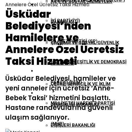
CUMHURIYET HALK PARTISI (CHP)
AILE VE SOSYAL HIZMETLER
Annelere Özel Ücretsiz Taksi Hizmeti
EKONOMI
Üsküdar
İYI PARTI (İYİ)
Belediyesi’nden
BAKANLIĞI
GÜNDEM
Hamilelere ve
SAADET PARTISI (SP)
ÇALIŞMA VE SOSYAL GÜVENLIK
Annelere Özel Ücretsiz
TBMM
Taksi Hizmeti
HALKLARIN EŞITLIK VE DEMOKRASI
BAKANLIĞI
YEREL YÖNETIMLER
Üsküdar Belediyesi, hamileler ve
PARTISI (DEM)
ÇEVRE, ŞEHIRCILIK VE İKLIM
yeni anneler için ücretsiz ‘Anne-
Bebek Taksi’ hizmetini başlattı.
MILLIYETÇI HAREKET PARTISI
DEĞIŞIKLIĞI BAKANLIĞI
Hastane randevularına güvenli
ulaşım sağlanıyor.
(MHP)
DIŞIŞLERI BAKANLIĞI