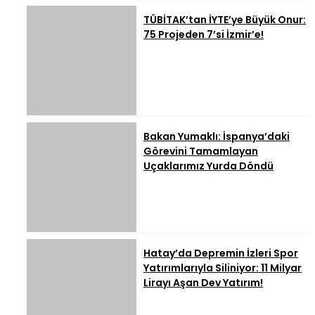
TÜBİTAK’tan İYTE’ye Büyük Onur:
75 Projeden 7’si İzmir’e!
Bakan Yumaklı: İspanya’daki
Görevini Tamamlayan
Uçaklarımız Yurda Döndü
Hatay’da Depremin İzleri Spor
Yatırımlarıyla Siliniyor: 11 Milyar
Lirayı Aşan Dev Yatırım!