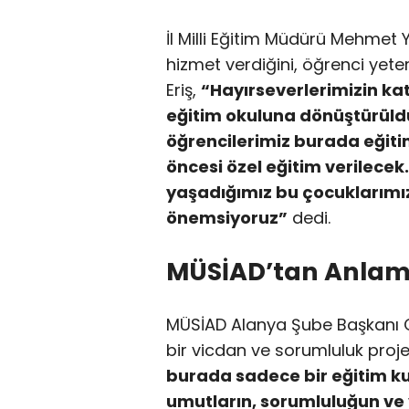
İl Milli Eğitim Müdürü Mehmet Y
hizmet verdiğini, öğrenci yeters
Eriş,
“Hayırseverlerimizin katk
eğitim okuluna dönüştürüldü.
öğrencilerimiz burada eğitim
öncesi özel eğitim verilecek
yaşadığımız bu çocuklarımızı
önemsiyoruz”
dedi.
MÜSİAD’tan Anlaml
MÜSİAD Alanya Şube Başkanı Celi
bir vicdan ve sorumluluk proj
burada sadece bir eğitim 
umutların, sorumluluğun ve v