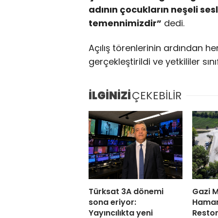
adının çocukların neşeli se
temennimizdir”
dedi.
Açılış törenlerinin ardından he
gerçekleştirildi ve yetkililer s
İLGİNİZİ
ÇEKEBİLİR
Türksat 3A dönemi
Gazi M
sona eriyor:
Hamam
Yayıncılıkta yeni
Restor