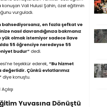
konuşan Vali Hulusi Şahin, özel eğitimin
uğunu vurguladı.
 bahsediyorsanız, en fazla şefkat ve
inize nasıl davrandığınıza bakmanız
ze yük olmak istemiyor sadece ilave
 okulda 55 öğrenciye neredeyse 55
eniyet budur”
dedi.
esi’ne teşekkür ederek,
“Bu hizmet
 değerlidir. Çünkü evlatlarımız
”
diye konuştu.
Eğitim Yuvasına Dönüştü