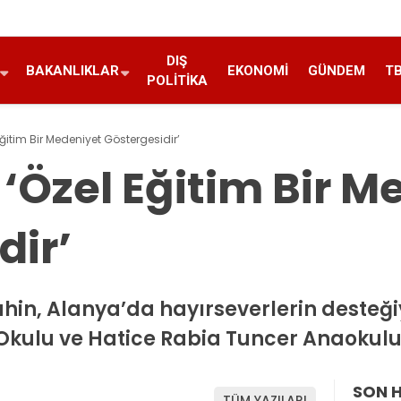
DIŞ
BAKANLIKLAR
EKONOMI
GÜNDEM
T
POLITIKA
Eğitim Bir Medeniyet Göstergesidir’
 ‘Özel Eğitim Bir 
dir’
ahin, Alanya’da hayırseverlerin desteği
kulu ve Hatice Rabia Tuncer Anaokulu’n
SON 
TÜM YAZILARI