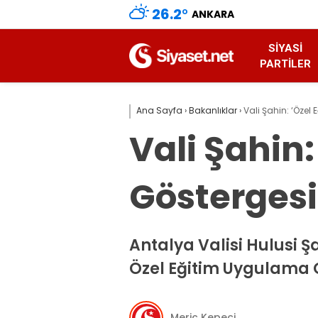
26.2
°
ANKARA
SIYASI
PARTILER
Ana Sayfa
›
Bakanlıklar
›
Vali Şahin: ‘Özel 
Vali Şahin:
Göstergesi
Antalya Valisi Hulusi Ş
Özel Eğitim Uygulama O
Meriç Kepeci