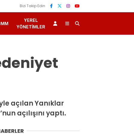
Bizi Takip Edin
YEREL
BMM
YÖNETIMLER
Medeniyet
yle açılan Yanıklar
un açılışını yaptı.
HABERLER