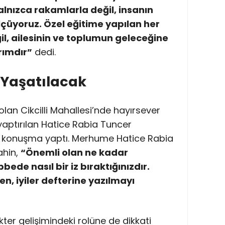
lnızca rakamlarla değil, insanın
çüyoruz. Özel eğitime yapılan her
ğil, ailesinin ve toplumun geleceğine
rımdır”
dedi.
Yaşatılacak
 olan Cikcilli Mahallesi’nde hayırsever
aptırılan Hatice Rabia Tuncer
ir konuşma yaptı. Merhume Hatice Rabia
ahin,
“Önemli olan ne kadar
bede nasıl bir iz bıraktığınızdır.
en, iyiler defterine yazılmayı
kter gelişimindeki rolüne de dikkati