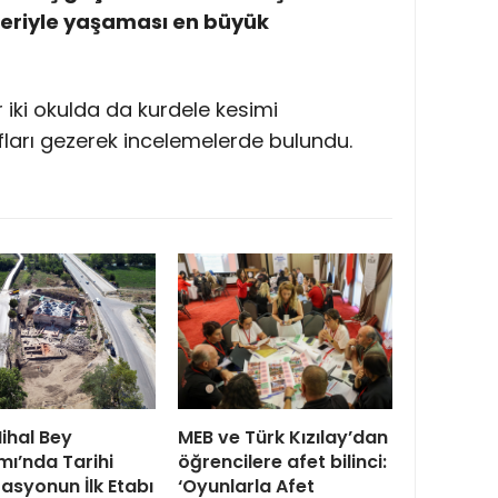
sleriyle yaşaması en büyük
r iki okulda da kurdele kesimi
ınıfları gezerek incelemelerde bulundu.
ihal Bey
MEB ve Türk Kızılay’dan
ı’nda Tarihi
öğrencilere afet bilinci:
asyonun İlk Etabı
‘Oyunlarla Afet