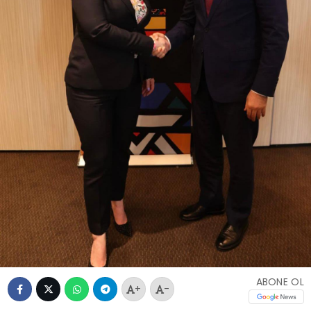
ABONE OL
+
-