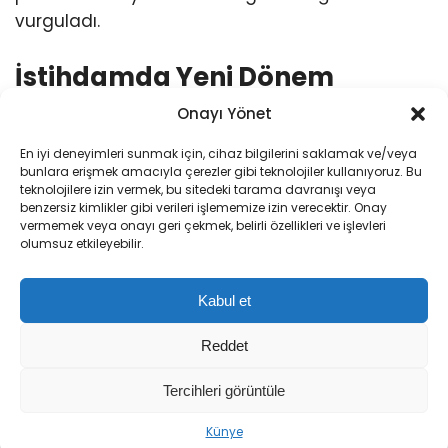
vurguladı.
İstihdamda Yeni Dönem
Onayı Yönet
Bakan Işıkhan, törende yaptığı konuşmada,
En iyi deneyimleri sunmak için, cihaz bilgilerini saklamak ve/veya
“İŞKUR ile Vakıfbank arasındaki bu işbirliği, iş
bunlara erişmek amacıyla çerezler gibi teknolojiler kullanıyoruz. Bu
gücü piyasasının ihtiyaçlarına yönelik
teknolojilere izin vermek, bu sitedeki tarama davranışı veya
benzersiz kimlikler gibi verileri işlememize izin verecektir. Onay
çözümler üretecek ve istihdama güç
vermemek veya onayı geri çekmek, belirli özellikleri ve işlevleri
katacaktır”
dedi. Protokolün, iş arayanlar ile
olumsuz etkileyebilir.
işverenleri daha etkin bir şekilde buluşturacağını
belirten Işıkhan, dijital dönüşümün istihdam
Kabul et
süreçlerine entegrasyonunun önemine dikkat
çekti.
Reddet
Tercihleri görüntüle
Künye