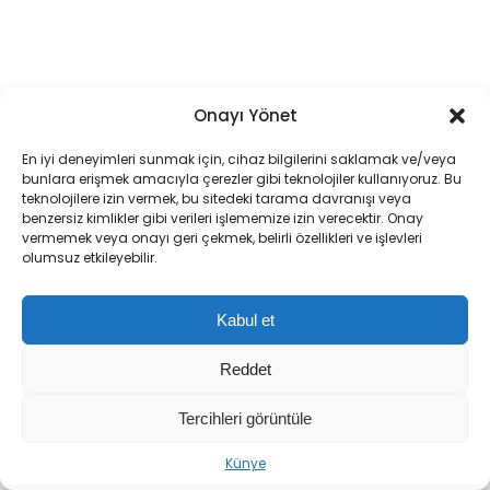
Onayı Yönet
AK Parti 25. Yılını ‘Bir
En iyi deneyimleri sunmak için, cihaz bilgilerini saklamak ve/veya
Türkiye Kitabı’ Temasıyla
Yeni Parti Manisa İl
bunlara erişmek amacıyla çerezler gibi teknolojiler kullanıyoruz. Bu
Kutluyor
Başkanı Özalper
teknolojilere izin vermek, bu sitedeki tarama davranışı veya
Tutuklandı: ‘Hukuk Değil,
benzersiz kimlikler gibi verileri işlememize izin verecektir. Onay
Siyasi Baskı’
vermemek veya onayı geri çekmek, belirli özellikleri ve işlevleri
olumsuz etkileyebilir.
Kabul et
Reddet
Tercihleri görüntüle
Künye