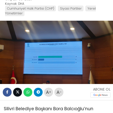
Kaynak: DHA
Cumhuriyet Halk Partisi (CHP)
Siyasi Partiler
Yerel
Yönetimler
ABONE OL
+
-
Silivri Belediye Başkanı Bora Balcıoğlu’nun