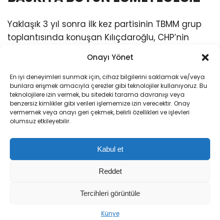
Yaklaşık 3 yıl sonra ilk kez partisinin TBMM grup
toplantısında konuşan Kılıçdaroğlu, CHP’nin
hiçbir baskıya boyun eğmeyeceğini
Onayı Yönet
vurgulayarak, şunları söyledi:
En iyi deneyimleri sunmak için, cihaz bilgilerini saklamak ve/veya
bunlara erişmek amacıyla çerezler gibi teknolojiler kullanıyoruz. Bu
“Hiç merak etmeyin, bu Kemal hiçbir gücün
teknolojilere izin vermek, bu sitedeki tarama davranışı veya
karşısında eğilmez. Sadece haklının önünde,
benzersiz kimlikler gibi verileri işlememize izin verecektir. Onay
vermemek veya onayı geri çekmek, belirli özellikleri ve işlevleri
hakkı arayanların önünde ve halkın önünde
olumsuz etkileyebilir.
eğiliriz. Onlara saygı duyarız. Gücün önünde
eğilmeyiz. Sevginin, barışın, güzelliğin, dertlerin
Kabul et
yaşandığı bir Türkiye’deyiz. Bizim yeniden ama
yeniden güçlü bir iradeyle alana çıkmamız
Reddet
lazım. Yeniden bu ülkenin sorunlarını,
unutturulan sorunlarını ama yaşadığı sorunları
Tercihleri görüntüle
yeniden hatırlatmak zorundayız. Çünkü biz
Künye