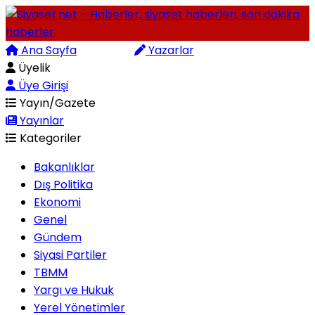
Ana Sayfa
Arama
Yazarlar
Üyelik
Üye Girişi
Yayın/Gazete
Yayınlar
Kategoriler
Bakanlıklar
Dış Politika
Ekonomi
Genel
Gündem
Siyasi Partiler
TBMM
Yargı ve Hukuk
Yerel Yönetimler