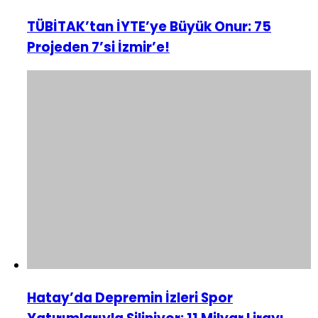
TÜBİTAK’tan İYTE’ye Büyük Onur: 75
Projeden 7’si İzmir’e!
Hatay’da Depremin İzleri Spor