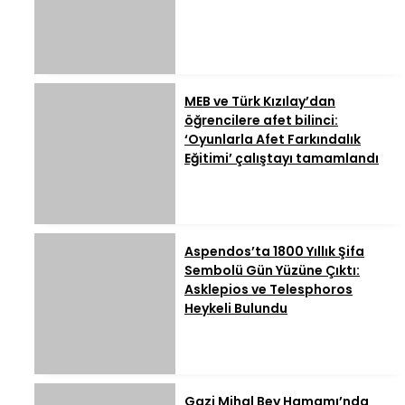
MEB ve Türk Kızılay’dan
öğrencilere afet bilinci:
‘Oyunlarla Afet Farkındalık
Eğitimi’ çalıştayı tamamlandı
Aspendos’ta 1800 Yıllık Şifa
Sembolü Gün Yüzüne Çıktı:
Asklepios ve Telesphoros
Heykeli Bulundu
Gazi Mihal Bey Hamamı’nda