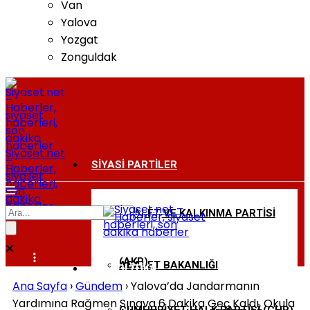
Van
Yalova
Yozgat
Zonguldak
Siyaset.net
–
SIYASI PARTILER
Haberler,
siyaset
haberleri,
son
dakika
haberler
ADALET VE KALKINMA PARTISI
BAKANLIKLAR
(AKP)
ADALET BAKANLIĞI
DIŞ POLITIKA
Ana Sayfa
›
Gündem
›
Yalova’da Jandarmanın
Yardımına Rağmen Sınava 6 Dakika Geç Kaldı, Okula