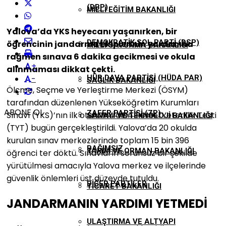
(DBP)
MILLI EĞITIM BAKANLIĞI
Yalova’da YKS heyecanı yaşanırken, bir
DEMOKRATIK SOL PARTI (DSP)
öğrencinin jandarma ekiplerinin yardımına
MILLI SAVUNMA BAKANLIĞI
rağmen sınava 6 dakika gecikmesi ve okula
+
alınmaması dikkat çekti.
-
HÜR DAVA PARTISI (HÜDA PAR)
SAĞLIK BAKANLIĞI
Ölçme, Seçme ve Yerleştirme Merkezi (ÖSYM)
tarafından düzenlenen Yükseköğretim Kurumları
ABONE OL
ZAFER PARTISI (ZP)
Sınavı (YKS)’nın ilk oturumu olan Temel Yeterlilik Testi
SANAYI VE TEKNOLOJI BAKANLIĞI
(TYT) bugün gerçekleştirildi. Yalova’da 20 okulda
kurulan sınav merkezlerinde toplam 15 bin 396
BAĞIMSIZ
TARIM VE ORMAN BAKANLIĞI
öğrenci ter döktü. Sınavların sorunsuz bir şekilde
yürütülmesi amacıyla Yalova merkez ve ilçelerinde
güvenlik önlemleri üst düzeyde tutuldu.
DIĞER PARTILER
TICARET BAKANLIĞI
JANDARMANIN YARDIMI YETMEDİ
ULAŞTIRMA VE ALTYAPI