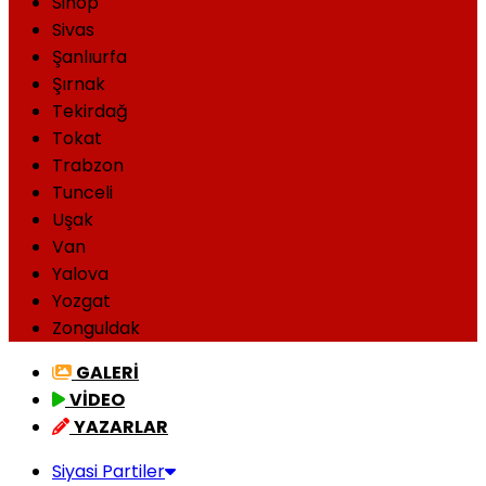
Sinop
Sivas
Şanlıurfa
Şırnak
Tekirdağ
Tokat
Trabzon
Tunceli
Uşak
Van
Yalova
Yozgat
Zonguldak
GALERİ
VİDEO
YAZARLAR
Siyasi Partiler