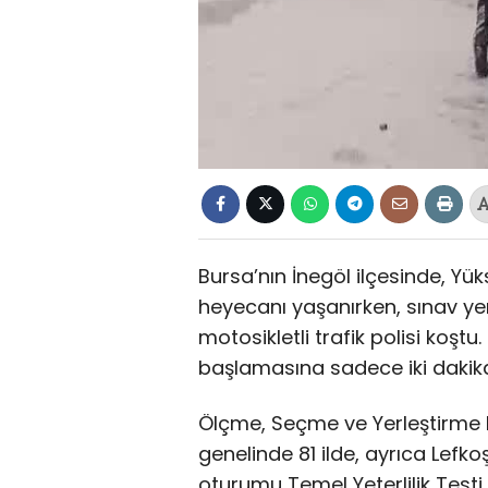
Bursa’nın İnegöl ilçesinde, Yü
heyecanı yaşanırken, sınav yer
motosikletli trafik polisi koşt
başlamasına sadece iki dakika 
Ölçme, Seçme ve Yerleştirme 
genelinde 81 ilde, ayrıca Lefk
oturumu Temel Yeterlilik Testi 