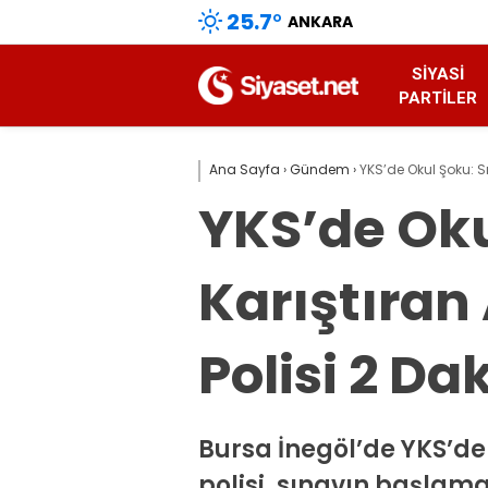
25.7
°
ANKARA
SIYASI
PARTILER
Ana Sayfa
›
Gündem
›
YKS’de Okul Şoku: Sın
YKS’de Oku
Karıştıran 
Polisi 2 Da
Bursa İnegöl’de YKS’de 
polisi, sınavın başlama