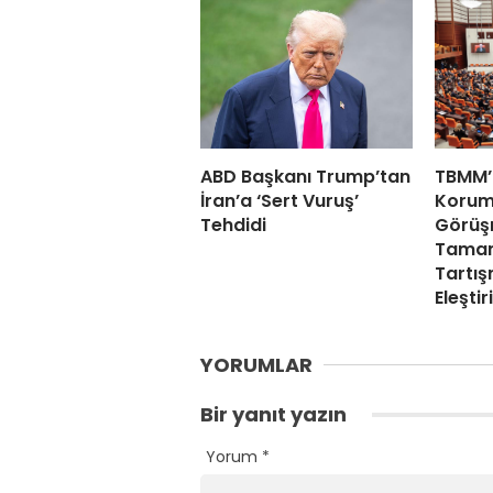
ABD Başkanı Trump’tan
TBMM’
İran’a ‘Sert Vuruş’
Koruma
Tehdidi
Görüş
Tamam
Tartış
Eleştir
YORUMLAR
Bir yanıt yazın
Yorum
*