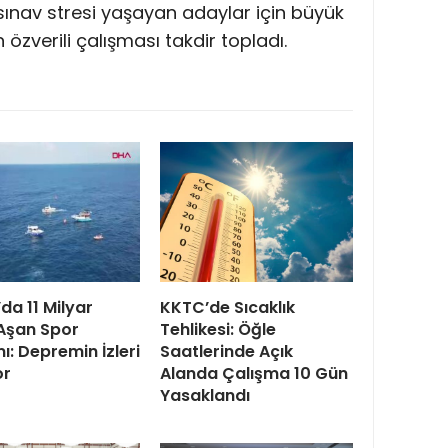
, sınav stresi yaşayan adaylar için büyük
 özverili çalışması takdir topladı.
da 11 Milyar
KKTC’de Sıcaklık
 Aşan Spor
Tehlikesi: Öğle
mı: Depremin İzleri
Saatlerinde Açık
or
Alanda Çalışma 10 Gün
Yasaklandı