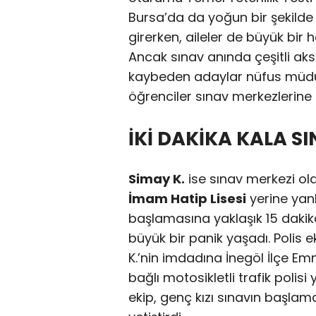
Bursa’da da yoğun bir şekilde
girerken, aileler de büyük bir 
Ancak sınav anında çeşitli aksi
kaybeden adaylar nüfus müdür
öğrenciler sınav merkezlerine 
İKİ DAKİKA KALA S
Simay K.
ise sınav merkezi ol
İmam Hatip Lisesi
yerine yanl
başlamasına yaklaşık 15 dakika
büyük bir panik yaşadı. Polis
K.’nin imdadına İnegöl İlçe Em
bağlı motosikletli trafik polisi 
ekip, genç kızı sınavın başla