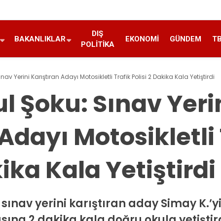
DIŞ
BAKANLIKLAR
EKONOMI
GÜNDEM
T
POLITIKA
av Yerini Karıştıran Adayı Motosikletli Trafik Polisi 2 Dakika Kala Yetiştirdi
l Şoku: Sınav Yeri
Adayı Motosikletli 
kika Kala Yetiştirdi
sınav yerini karıştıran aday Simay K.’yi 
sına 2 dakika kala doğru okula yetiştird