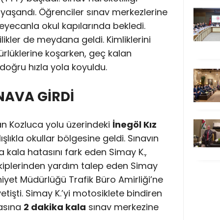
 yaşandı. Öğrenciler sınav merkezlerine
heyecanla okul kapılarında bekledi.
likler de meydana geldi. Kimliklerini
lüklerine koşarken, geç kalan
doğru hızla yola koyuldu.
INAVA GİRDİ
an Kozluca yolu üzerindeki
İnegöl Kız
ışlıkla okullar bölgesine geldi. Sınavın
 kala hatasını fark eden Simay K.,
 ekiplerinden yardım talep eden Simay
niyet Müdürlüğü Trafik Büro Amirliği’ne
yetişti. Simay K.’yi motosiklete bindiren
masına
2 dakika kala
sınav merkezine