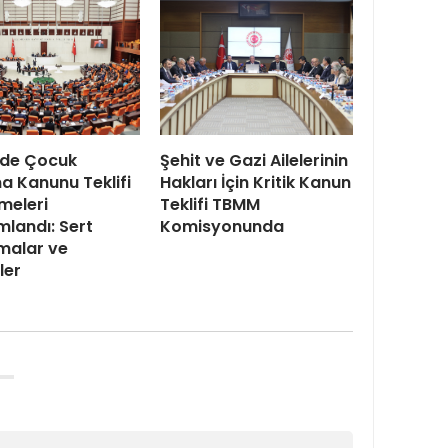
de Çocuk
Şehit ve Gazi Ailelerinin
 Kanunu Teklifi
Hakları İçin Kritik Kanun
meleri
Teklifi TBMM
landı: Sert
Komisyonunda
malar ve
iler