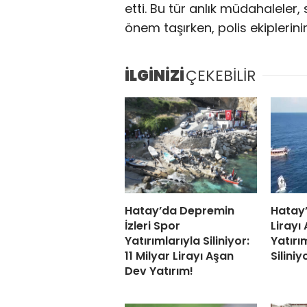
etti. Bu tür anlık müdahaleler
önem taşırken, polis ekiplerinin
İLGİNİZİ
ÇEKEBİLİR
Hatay’da Depremin
Hatay’
İzleri Spor
Lirayı
Yatırımlarıyla Siliniyor:
Yatırı
11 Milyar Lirayı Aşan
Siliniy
Dev Yatırım!