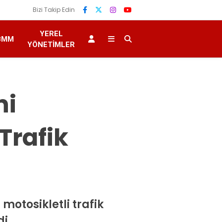
Bizi Takip Edin
YEREL
BMM
YÖNETIMLER
ni
Trafik
motosikletli trafik
i.