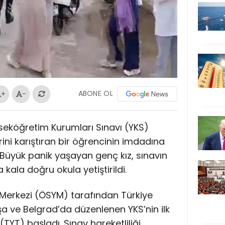
ABONE OL
+
-
kseköğretim Kurumları Sınavı (YKS)
ini karıştıran bir öğrencinin imdadına
u. Büyük panik yaşayan genç kız, sınavın
kala doğru okula yetiştirildi.
Merkezi (ÖSYM) tarafından Türkiye
oşa ve Belgrad’da düzenlenen YKS’nin ilk
(TYT) başladı. Sınav hareketliliği