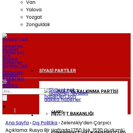
Van
Yalova
Yozgat
Zonguldak
Siyaset.net
–
SIYASI PARTILER
Haberler,
siyaset
haberleri,
son
dakika
haberler
ADALET VE KALKINMA PARTISI
BAKANLIKLAR
(AKP)
ADALET BAKANLIĞI
DIŞ POLITIKA
Ana Sayfa
›
Dış Politika
›
Zelenskiy’den Çarpıcı
Açıklama: Rusya Bir Haftada 1750 İHA, 1530 Güdümlü