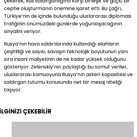
çekerek, Rus saldırganlığına karşı birleşik ve güçlü bir
cephe oluşturmanın önemine işaret etti. Bu çağrı,
Türkiye’nin de içinde bulunduğu uluslararası diplomasi
trafiğinin önümüzdeki günlerde yoğunlaşacağının
sinyalini veriyor.
Rusya’nın hava saldırılarında kullandığı silahların
çeşitliliği ve sayısı, savaşın teknolojik boyutunun yanı
sıra insani maliyetinin de ne kadar yüksek olduğunu
gösteriyor. Zelenskiy’nin paylaştığı bu somut veriler,
uluslararası kamuoyuna Rusya’nın askeri kapasitesi ve
saldırgan tutumu konusunda net bir mesaj niteliği
taşıyor.
İLGİNİZİ
ÇEKEBİLİR