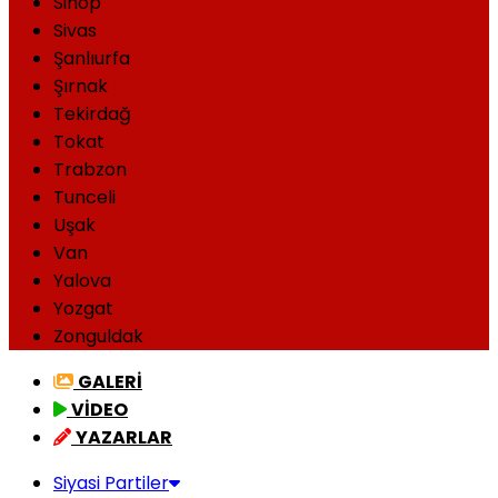
Sinop
Sivas
Şanlıurfa
Şırnak
Tekirdağ
Tokat
Trabzon
Tunceli
Uşak
Van
Yalova
Yozgat
Zonguldak
GALERİ
VİDEO
YAZARLAR
Siyasi Partiler