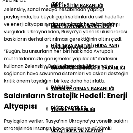
ABONE OL
(DBP)
MILLI EĞITIM BAKANLIĞI
Zelenskiy, sanal medya hesabından yaptığı
paylaşımda, bu büyük çaplı saldırılarda sivil hedefler
ve enerji altyapısının kasıtlı olarak hedef alındığını
DEMOKRATIK SOL PARTI (DSP)
MILLI SAVUNMA BAKANLIĞI
vurguladı. Ukrayna lideri, Rusya’ya yönelik uluslararası
baskıların derhal artırılması gerektiğinin altını çizdi.
HÜR DAVA PARTISI (HÜDA PAR)
SAĞLIK BAKANLIĞI
“Bugün, bu unsurların her biri hakkında Avrupalı
müttefiklerimizle görüşmeler yapılacak” ifadesini
kullanan Zelenskiy, Batılı ülkelerden Ukrayna’ya
ZAFER PARTISI (ZP)
SANAYI VE TEKNOLOJI BAKANLIĞI
sağlanan hava savunma sistemleri ve askeri desteğin
kritik önem taşıdığını bir kez daha hatırlattı.
BAĞIMSIZ
TARIM VE ORMAN BAKANLIĞI
Saldırıların Stratejik Hedefi: Enerji
Altyapısı
DIĞER PARTILER
TICARET BAKANLIĞI
Paylaşılan veriler, Rusya’nın Ukrayna’ya yönelik saldırı
stratejisinde insansız hava araçları ve güdümlü
ULAŞTIRMA VE ALTYAPI