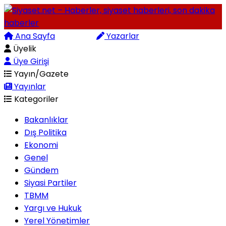
Ana Sayfa
Arama
Yazarlar
Üyelik
Üye Girişi
Yayın/Gazete
Yayınlar
Kategoriler
Bakanlıklar
Dış Politika
Ekonomi
Genel
Gündem
Siyasi Partiler
TBMM
Yargı ve Hukuk
Yerel Yönetimler