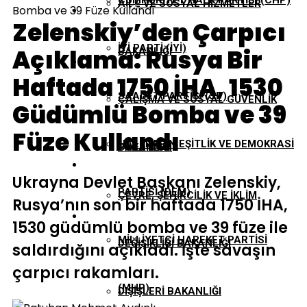
CUMHURIYET HALK PARTISI (CHP)
AILE VE SOSYAL HIZMETLER
Bomba ve 39 Füze Kullandı
EKONOMI
Zelenskiy’den Çarpıcı
İYI PARTI (İYİ)
Açıklama: Rusya Bir
BAKANLIĞI
GÜNDEM
Haftada 1750 İHA, 1530
SAADET PARTISI (SP)
ÇALIŞMA VE SOSYAL GÜVENLIK
Güdümlü Bomba ve 39
TBMM
Füze Kullandı
HALKLARIN EŞITLIK VE DEMOKRASI
BAKANLIĞI
YEREL YÖNETIMLER
Ukrayna Devlet Başkanı Zelenskiy,
PARTISI (DEM)
ÇEVRE, ŞEHIRCILIK VE İKLIM
Rusya’nın son bir haftada 1750 İHA,
1530 güdümlü bomba ve 39 füze ile
MILLIYETÇI HAREKET PARTISI
DEĞIŞIKLIĞI BAKANLIĞI
saldırdığını açıkladı. İşte savaşın
çarpıcı rakamları.
(MHP)
DIŞIŞLERI BAKANLIĞI