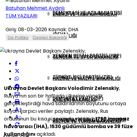
Batuhan Mehmet Aydınlı
DEMOKRASI VE ATILIM PARTISI
ENERJI VE TABII KAYNAKLAR
TÜM YAZILARI
Giriş: 08-03-2026
Kaynak: DHA
(DEVA)
BAKANLIĞI
Dış Politika
Dışişleri Bakanlığı
YENIDEN REFAH PARTISI (YRP)
GENÇLIK VE SPOR BAKANLIĞI
TÜRKIYE İŞÇI PARTISI (TİP)
HAZINE VE MALIYE BAKANLIĞI
Ukrayna Devlet Başkanı Volodimir Zelenskiy
,
Rusya’nın son bir haftada ülkesine yönelik
DEMOKRAT PARTI (DP)
İÇIŞLERI BAKANLIĞI
gerçekleştirdiği hava saldırılarının boyutunu ortaya
+
koyan çarpıcı veriler paylaştı. Zelenskiy, Rus
-
ordusunun bu kısa süre içinde yaklaşık
1750 insansız
DEMOKRATIK BÖLGELER PARTISI
KÜLTÜR VE TURIZM BAKANLIĞI
hava aracı (İHA), 1530 güdümlü bomba ve 39 füze
kullandığını
açıkladı.