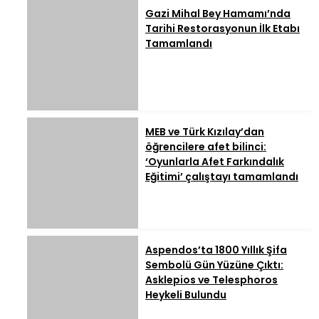
Gazi Mihal Bey Hamamı’nda
Tarihi Restorasyonun İlk Etabı
Tamamlandı
MEB ve Türk Kızılay’dan
öğrencilere afet bilinci:
‘Oyunlarla Afet Farkındalık
Eğitimi’ çalıştayı tamamlandı
Aspendos’ta 1800 Yıllık Şifa
Sembolü Gün Yüzüne Çıktı:
Asklepios ve Telesphoros
Heykeli Bulundu