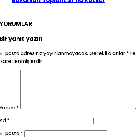
Bakanları Toplantısı’na Katıldı
YORUMLAR
Bir yanıt yazın
E-posta adresiniz yayınlanmayacak.
Gerekli alanlar
*
ile
işaretlenmişlerdir
Yorum
*
Ad
*
E-posta
*