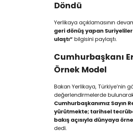
Döndü
Yerlikaya açıklamasının deva
geri dönüş yapan Suriyelileri
ulaştı”
bilgisini paylaştı.
Cumhurbaşkanı Erd
Örnek Model
Bakan Yerlikaya, Türkiye’nin g
değerlendirmelerde bulunara
Cumhurbaşkanımız Sayın Rec
yürütmekte; tarihsel tecrübe
bakış açısıyla dünyaya örn
dedi.