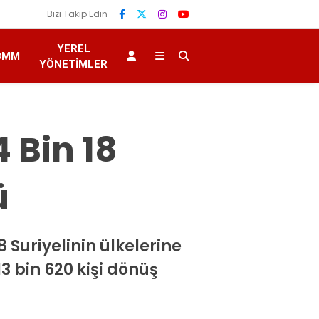
Bizi Takip Edin
YEREL
BMM
YÖNETIMLER
 Bin 18
ü
8 Suriyelinin ülkelerine
 bin 620 kişi dönüş