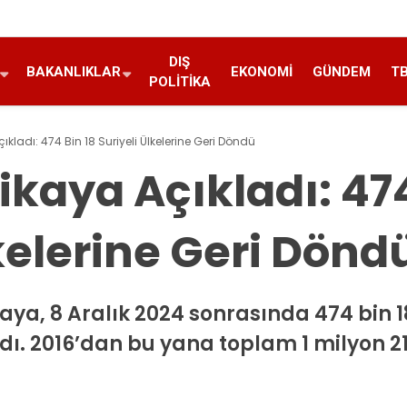
DIŞ
BAKANLIKLAR
EKONOMI
GÜNDEM
T
POLITIKA
ıkladı: 474 Bin 18 Suriyeli Ülkelerine Geri Döndü
ikaya Açıkladı: 474
lkelerine Geri Dönd
ikaya, 8 Aralık 2024 sonrasında 474 bin 1
ı. 2016’dan bu yana toplam 1 milyon 213