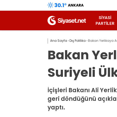
30.1
°
ANKARA
SIYASI
PARTILER
Ana Sayfa
›
Dış Politika
›
Bakan Yerlikaya Aç
Bakan Yerl
Suriyeli Ü
İçişleri Bakanı Ali Yerl
geri döndüğünü açıklad
yaptı.