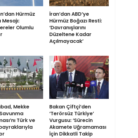
’dan Hürmüz
İran’dan ABD’ye
 Mesajı:
Hürmüz Boğazı Resti:
ereler Olumlu
‘Davranışlarını
or
Düzeltene Kadar
Açılmayacak’
abad, Mekke
Bakan Çiftçi’den
 Savunma
‘Terörsüz Türkiye’
ası’nı Türk ve
Vurgusu: ‘Sürecin
bayraklarıyla
Akamete Uğramaması
or
İçin Dikkatli Takip