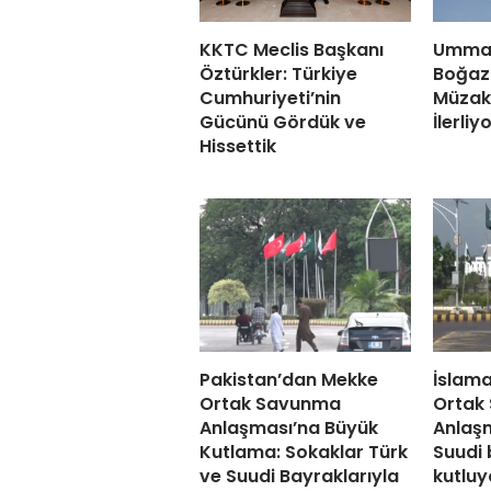
KKTC Meclis Başkanı
Umman
Öztürkler: Türkiye
Boğazı
Cumhuriyeti’nin
Müzak
Gücünü Gördük ve
İlerliy
Hissettik
Pakistan’dan Mekke
İslam
Ortak Savunma
Ortak
Anlaşması’na Büyük
Anlaşm
Kutlama: Sokaklar Türk
Suudi 
ve Suudi Bayraklarıyla
kutluy