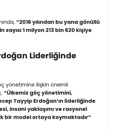
mında,
“2016 yılından bu yana gönüllü
n sayısı 1 milyon 213 bin 620 kişiye
oğan Liderliğinde
öç yönetimine ilişkin önemli
k,
“Ülkemiz göç yönetimini,
ep Tayyip Erdoğan’ın liderliğinde
si, insani yaklaşımı ve rasyonel
ek bir model ortaya koymaktadır”