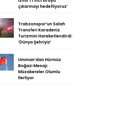
İzmir’i 1’inci sıraya
çıkarmayı hedefliyoruz’
Trabzonspor’un Salah
Transferi Karadeniz
Turizmini Hareketlendirdi:
‘Dünya Şehriyiz’
Umman’dan Hürmüz
Boğazı Mesajı:
Müzakereler Olumlu
İlerliyor