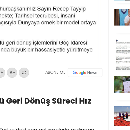
ABONE OL
+
-
lü Geri Dönüş Süreci Hız
 Suriye’deki son gelişmelerin ardından