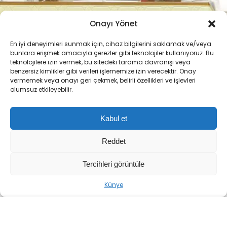
Onayı Yönet
ABONE OL
+
-
En iyi deneyimleri sunmak için, cihaz bilgilerini saklamak ve/veya
bunlara erişmek amacıyla çerezler gibi teknolojiler kullanıyoruz. Bu
teknolojilere izin vermek, bu sitedeki tarama davranışı veya
TBMM Adalet Komisyonu, ‘Terörsüz Türkiye’
benzersiz kimlikler gibi verileri işlememize izin verecektir. Onay
süreci kapsamında hazırlanan ve kamuoyunda
vermemek veya onayı geri çekmek, belirli özellikleri ve işlevleri
olumsuz etkileyebilir.
‘çerçeve yasa’ olarak bilinen ‘Milli Dayanışma ve
Toplumsal Bütünleşmenin Güçlendirilmesine
Kabul et
Dair Kanun Teklifi’ni görüşmek üzere toplandı.
Komisyon, teklifi kabul etti.
Reddet
Komisyon toplantısında gergin
Tercihleri görüntüle
anlar
Künye
İYİ Parti’li milletvekilleri, komisyon salonunun
kapılarının toplantı saatine 10 dakika kala