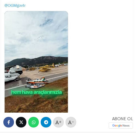
ABONE OL
+
-