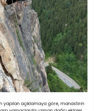
an yapılan açıklamaya göre, manastırın
n sarp yamaçlarda uzman dağcı ekipler