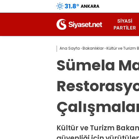
31.8
°
ANKARA
SIYASI
PARTILER
Ana Sayfa
›
Bakanlıklar
›
Kültür ve Turizm 
Sümela Man
Restorasyo
Çalışmalar
Kültür ve Turizm Bakan
güvenliği için yürütüle