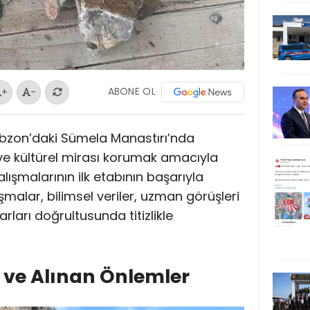
ABONE OL
+
-
rabzon’daki Sümela Manastırı’nda
 ve kültürel mirası korumak amacıyla
lışmalarının ilk etabının başarıyla
malar, bilimsel veriler, uzman görüşleri
rarları doğrultusunda titizlikle
 ve Alınan Önlemler