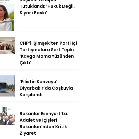
Tutuklandı: ‘Hukuk Değil,
Siyasi Baskı’
CHP’li Şimşek’ten Parti İçi
Tartışmalara Sert Tepki:
‘Kavga Mama Yüzünden
Çıktı’
‘Filistin Konvoyu’
Diyarbakır’da Coşkuyla
Karşılandı
Bakanlar Esenyurt’ta:
Adalet ve İçişleri
Bakanları’ndan Kritik
Ziyaret