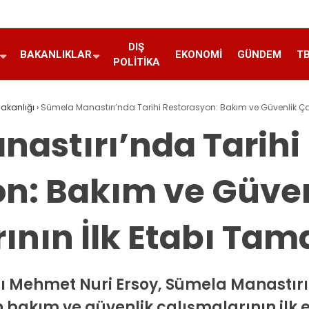
DIŞ
BAKANLIKLAR
EKONOMI
GÜNDEM
T
POLITIKA
Bakanlığı
›
Sümela Manastırı’nda Tarihi Restorasyon: Bakım ve Güvenlik Ça
astırı’nda Tarihi
n: Bakım ve Güve
ının İlk Etabı Ta
ı Mehmet Nuri Ersoy, Sümela Manastırı
n bakım ve güvenlik çalışmalarının ilk 