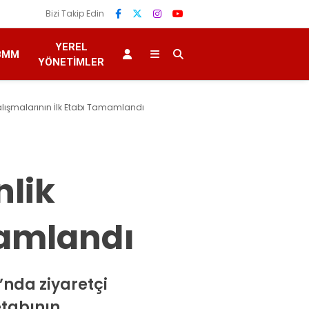
Bizi Takip Edin
YEREL
BMM
YÖNETIMLER
lışmalarının İlk Etabı Tamamlandı
nlik
mamlandı
’nda ziyaretçi
etabının