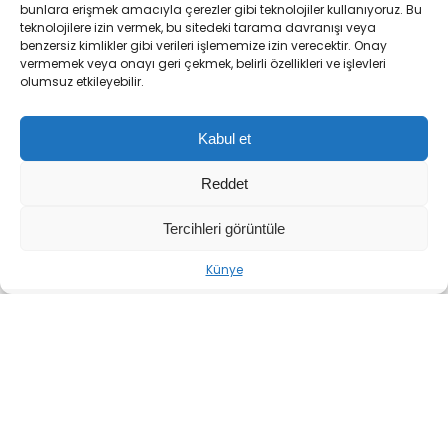
bunlara erişmek amacıyla çerezler gibi teknolojiler kullanıyoruz. Bu
BM Güvenlik Konseyi’nin 2817 sayılı kararını
teknolojilere izin vermek, bu sitedeki tarama davranışı veya
benzersiz kimlikler gibi verileri işlememize izin verecektir. Onay
açıkça ihlal ettiği ve seyrüsefer özgürlüğünü
vermemek veya onayı geri çekmek, belirli özellikleri ve işlevleri
hedef aldığı vurgulandı.
olumsuz etkileyebilir.
Kabul et
“İran Devrim Muhafızları
Reddet
Ordusu’nun bu eylemleri korsanlık teşkil
etmekte olup, bölge istikrarı, halkları ve
Tercihleri görüntüle
küresel enerji güvenliği için doğrudan bir
Künye
tehdit oluşturmaktadır.”
Hürmüz Boğazı’nın yeniden
açılması çağrısı