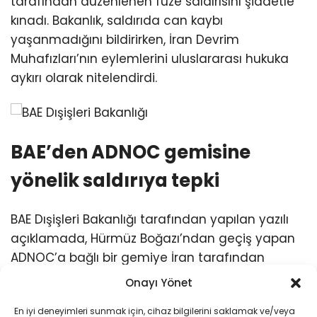
tarafından düzenlenen füze saldırısını şiddetle
kınadı. Bakanlık, saldırıda can kaybı
yaşanmadığını bildirirken, İran Devrim
Muhafızları’nın eylemlerini uluslararası hukuka
aykırı olarak nitelendirdi.
BAE’den ADNOC gemisine
yönelik saldırıya tepki
BAE Dışişleri Bakanlığı tarafından yapılan yazılı
açıklamada, Hürmüz Boğazı’ndan geçiş yapan
ADNOC’a bağlı bir gemiye İran tarafından
düzenlenen füze saldırısının kınandığı belirtildi.
Onayı Yönet
Saldırıda herhangi bir yaralanmanın
En iyi deneyimleri sunmak için, cihaz bilgilerini saklamak ve/veya
bildirilmediği aktarılan açıklamada, bu eylemin